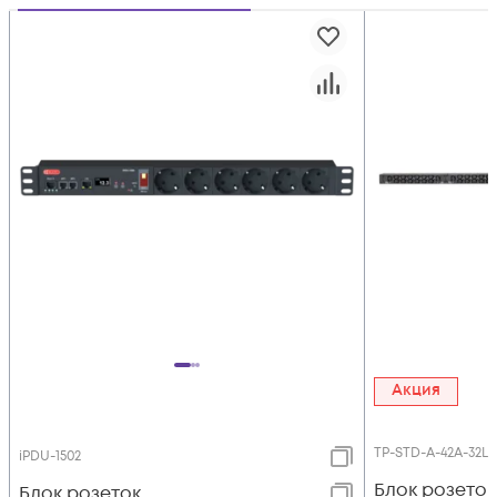
Акция
TP-STD-A-42A-32L1
iPDU-1502
Блок розеток
Блок розеток