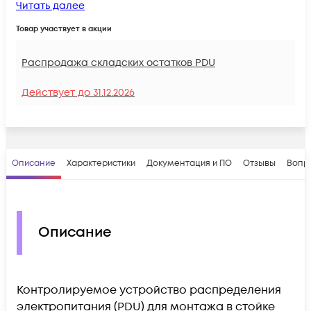
Читать далее
Товар участвует в акции
Распродажа складских остатков PDU
Действует до
31.12.2026
Описание
Характеристики
Документация и ПО
Отзывы
Вопр
Описание
Контролируемое устройство распределения
электропитания (PDU) для монтажа в стойке