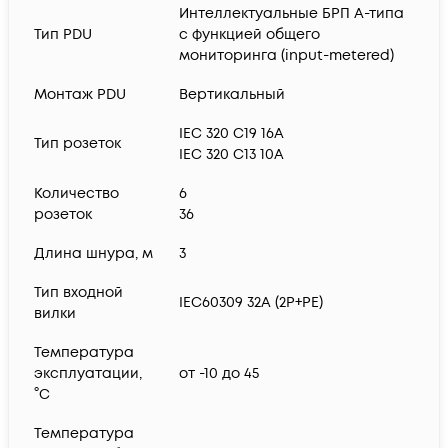
Интеллектуальные БРП А-типа
Тип PDU
с функцией общего
мониторинга (input-metered)
Монтаж PDU
Вертикальный
IEC 320 C19 16A
Тип розеток
IEC 320 C13 10A
Количество
6
розеток
36
Длина шнура, м
3
Тип входной
IEC60309 32A (2P+PE)
вилки
Температура
эксплуатации,
от -10 до 45
°C
Температура