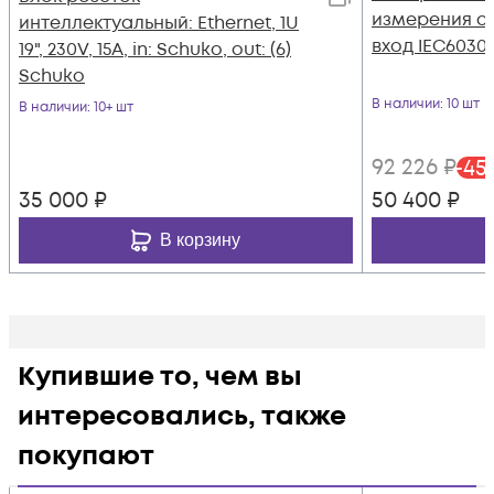
измерения се
интеллектуальный: Ethernet, 1U
вход IEC60309
19", 230V, 15A, in: Schuko, out: (6)
Schuko
В наличии
: 10 шт
В наличии
: 10+ шт
92 226
₽
-
45
35 000
₽
50 400
₽
В корзину
Купившие то, чем вы
интересовались, также
покупают