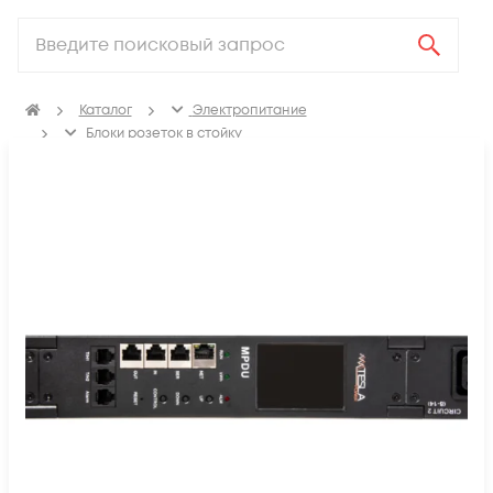
Каталог
Электропитание
Блоки розеток в стойку
Интеллектуальные БРП А-типа с функцией общего
мониторинга (input-metered)