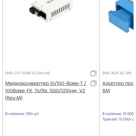
SNR-CVT-100B-V2 (Rev.M)
SNR-ADP-SC SM
Медиаконвертер 10/100-Base-T /
Адаптер про
100Base-FX, Tx/Rx: 1550/1310нм, V2
SM
(Rev.M)
В наличии
: 100+ шт
В наличии
: 10 000
Транзит
: 10 000+ ш