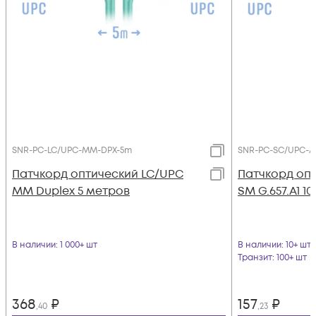
SNR-PC-LC/UPC-MM-DPX-5m
SNR-PC-SC/UPC-A
Патчкорд оптический LC/UPC
Патчкорд оп
MM Duplex 5 метров
SM G.657.A1 1
В наличии
: 1 000+ шт
В наличии
: 10+ шт
Транзит
: 100+ шт
368
₽
157
₽
,40
,23