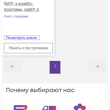
(SFP), 4 комбо-
портами, 4хSFP, 2
SFP+, 2 БП АC
Снят с продажи
Посмотреть аналог
Узнать о поступлении
1
Назад
Дальше
Почему выбирают нас