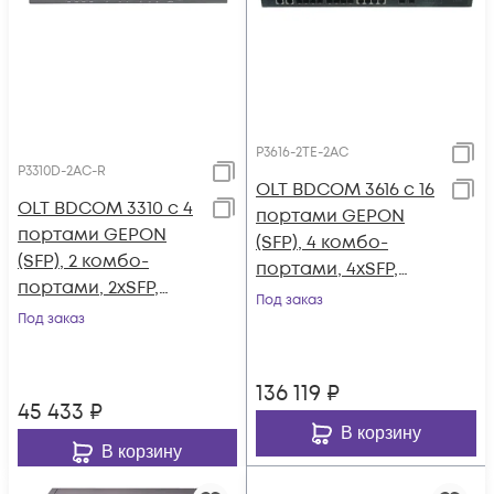
P3616-2TE-2AC
P3310D-2AC-R
OLT BDCOM 3616 с 16
OLT BDCOM 3310 с 4
портами GEPON
портами GEPON
(SFP), 4 комбо-
(SFP), 2 комбо-
портами, 4хSFP,
портами, 2хSFP,
2xSFP+, 2 БП АC
Под заказ
2хRJ-45, 2 БП АC,
Под заказ
FEC, порт UPS
136 119
₽
45 433
₽
В корзину
В корзину