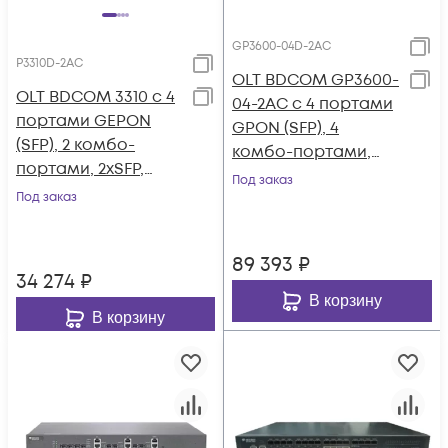
GP3600-04D-2AC
P3310D-2AC
OLT BDCOM GP3600-
OLT BDCOM 3310 с 4
04-2AC с 4 портами
портами GEPON
GPON (SFP), 4
(SFP), 2 комбо-
комбо-портами,
портами, 2хSFP,
4хSFP, 4 SFP+, 2 БП АC
Под заказ
2хRJ-45, 2 БП АC, FEC
Под заказ
89 393
₽
34 274
₽
В корзину
В корзину