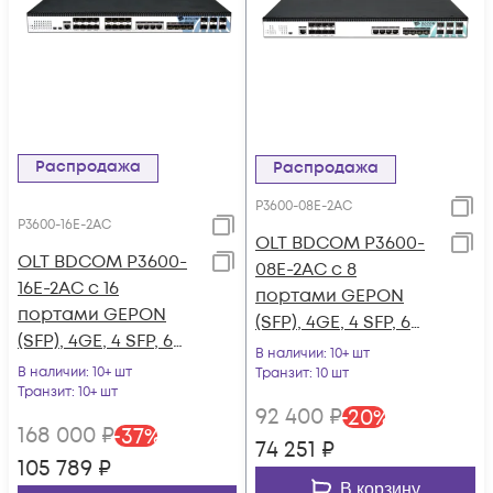
Распродажа
Распродажа
P3600-08E-2AC
P3600-16E-2AC
OLT BDCOM P3600-
OLT BDCOM P3600-
08E-2AC с 8
16E-2AC с 16
портами GEPON
портами GEPON
(SFP), 4GE, 4 SFP, 6
(SFP), 4GE, 4 SFP, 6
SFP+, 2*AC
В наличии
: 10+ шт
SFP+, 2*AC
В наличии
: 10+ шт
Транзит
: 10 шт
Транзит
: 10+ шт
92 400
₽
-
20
%
168 000
₽
-
37
%
74 251
₽
105 789
₽
В корзину