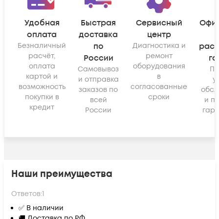
Удобная
Быстрая
Сервисный
Офи
оплата
доставка
центр
Безналичный
по
Диагностика и
рас
расчёт,
ремонт
России
га
оплата
оборудования
Самовывоз
По
картой и
в
и отправка
у
возможность
согласованные
заказов по
обсл
покупки в
сроки
всей
и п
кредит
России
гара
Наши преимущества
Ответов:
1
✅ В наличии
🚚 Доставка по РФ