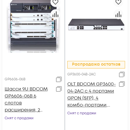
Распродажа остатков
GP3600-04B-2AC
GP6606-06B
OLT BDCOM GP3600-
Шасси 9U BDCOM
04-2AC с 4 портами
GP6606-06B 6
GPON (SFP), 4
cлотов
комбо-портами,
расширения, 2
4хSFP, 4 SFP+, 2 БП АC
Снят с продажи
слота под блоки
Снят с продажи
питания