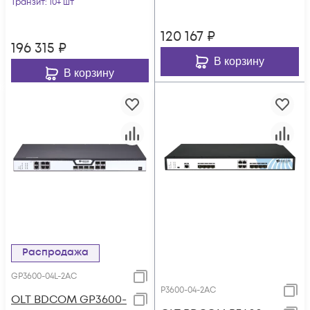
АC
Транзит
: 10+ шт
120 167
₽
196 315
₽
В корзину
В корзину
Распродажа
GP3600-04L-2AC
P3600-04-2AC
OLT BDCOM GP3600-