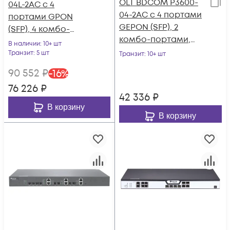
OLT BDCOM P3600-
04L-2AC с 4
04-2AC с 4 портами
портами GPON
GEPON (SFP), 2
(SFP), 4 комбо-
комбо-портами,
портами, 4хSFP, 4
В наличии
: 10+ шт
2хSFP, 2хSFP+, 2хRJ-
SFP+, 2 БП АC
Транзит
: 5 шт
Транзит
: 10+ шт
45, 2 БП АC, FEC
90 552
₽
-
16
%
76 226
₽
42 336
₽
В корзину
В корзину