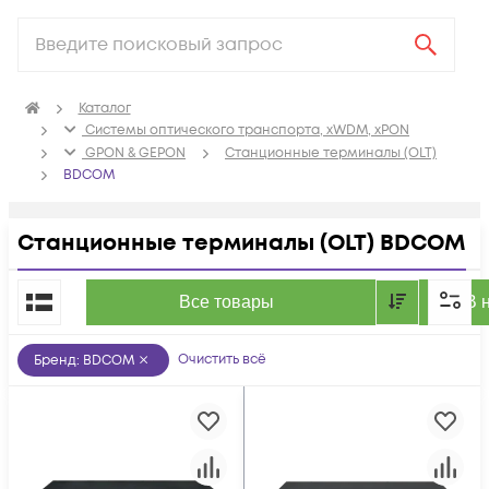
Каталог
Системы оптического транспорта, xWDM, xPON
GPON & GEPON
Станционные терминалы (OLT)
BDCOM
Станционные терминалы (OLT) BDCOM
По популярности
Все товары
В 
Очистить всё
Бренд
:
BDCOM