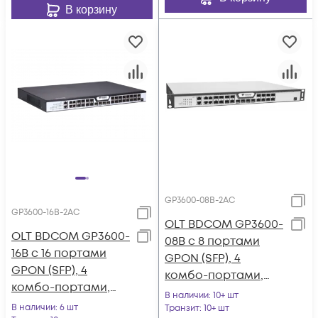
В корзину
GP3600-08B-2AC
GP3600-16B-2AC
OLT BDCOM GP3600-
OLT BDCOM GP3600-
08B с 8 портами
16B с 16 портами
GPON (SFP), 4
GPON (SFP), 4
комбо-портами,
комбо-портами,
4хSFP, 4 SFP+, 2 БП АC
В наличии
: 10+ шт
4хSFP, 4 SFP+, 2 БП
В наличии
: 6 шт
Транзит
: 10+ шт