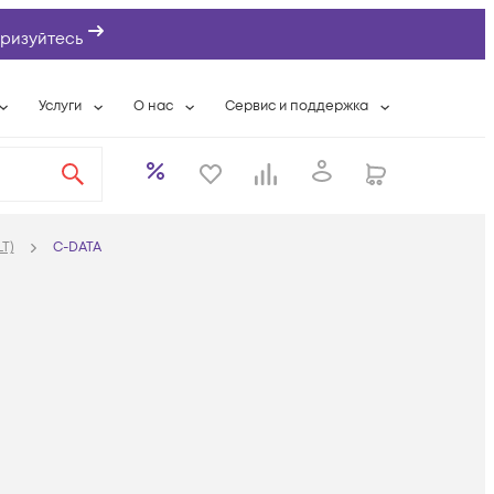
ризуйтесь
Услуги
О нас
Сервис и поддержка
ты
Выкуп сетевого оборудования
О компании
Гарантийное обслуживание
Системная интеграция
Контактная информация
Контакты сервисных центров
ты с физлицами
Wi-Fi «под ключ»
Банковские реквизиты
Сервисные контракты
T)
C-DATA
вки
Бесплатная намотка оптического кабеля
Аккредитация ИТ
Сервисный центр
бслуживание
Партнеры
Техническая поддержка
а
Вакансии
Условия оказания услуг
еты
Новости
ы