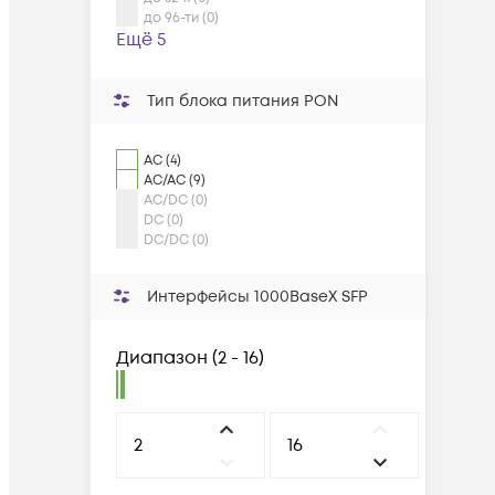
до 96-ти (0)
Ещё 5
Тип блока питания PON
AC (4)
AC/AC (9)
AC/DC (0)
DC (0)
DC/DC (0)
Интерфейсы 1000BaseX SFP
Диапазон
(
2 - 16
)