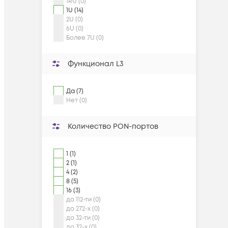
1RU (0)
1U (14)
2U (0)
6U (0)
Более 7U (0)
Функционал L3
Да (7)
Нет (0)
Количество PON-портов
1 (1)
2 (1)
4 (2)
8 (5)
16 (3)
до 112-ти (0)
до 272-х (0)
до 32-ти (0)
до 32-х (0)