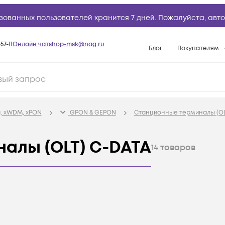
зованных пользователей хранится 7 дней. Пожалуйста,
авто
57-11
Онлайн чат
shop-msk@nag.ru
Блог
Покупателям
Способы опла
Документы
Политика рабо
, xWDM, xPON
GPON & GEPON
Станционные терминалы (OL
Условия доста
Гарантийное о
алы (OLT) C-DATA
14
товаров
Возврат товар
Вопросы и отв
База знаний
Конфигуратор