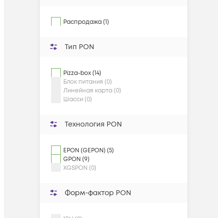
Распродажа (1)
Тип PON
Pizza-box (14)
Блок питания (0)
Линейная карта (0)
Шасси (0)
Технология PON
EPON (GEPON) (5)
GPON (9)
XGSPON (0)
Форм-фактор PON