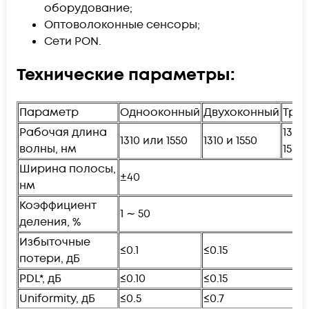
оборудование;
Оптоволоконные сенсоры;
Сети PON.
Технические параметры:
Параметр
Однооконный
Двухоконный
Тре
Рабочая длина
1310,
1310 или 1550
1310 и 1550
волны, нм
1550
Ширина полосы,
±40
нм
Коэффициент
1 ∼ 50
деления, %
Избыточные
≤0.1
≤0.15
потери, дБ
PDL*, дБ
≤0.10
≤0.15
Uniformity, дБ
≤0.5
≤0.7