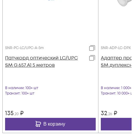
SNR-PC-LC/UPC-A-5m
SNR-ADP-LC-DPX 
Патчкорд оптический LC/UPC
Адаптер про
SM G.657.A1 5 метров
SM дуплексн
В наличии
: 100+ шт
В наличии
: 1 000+ 
Транзит
: 100+ шт
Транзит
: 10 000+ ш
135
₽
32
₽
,20
,26
В корзину