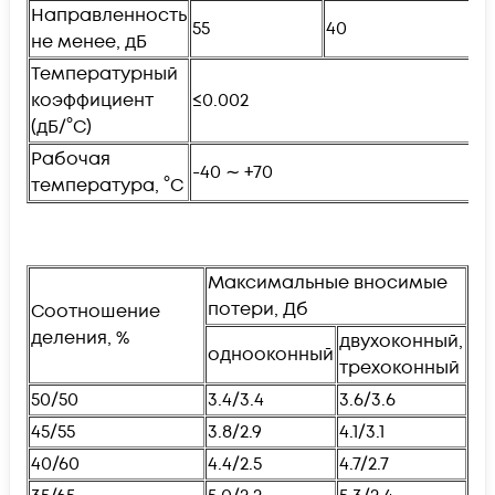
Направленность
55
40
не менее, дБ
Температурный
коэффициент
≤0.002
(дБ/°С)
Рабочая
-40 ∼ +70
температура, °С
Максимальные вносимые
потери, Дб
Соотношение
деления, %
двухоконный,
однооконный
трехоконный
50/50
3.4/3.4
3.6/3.6
45/55
3.8/2.9
4.1/3.1
40/60
4.4/2.5
4.7/2.7