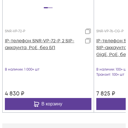
SNR-VP-72-P
SNR-VP-76-CG-P
IP-телефон SNR-VP-72-P, 2 SIP-
IP-телефон S
аккаунта, PoE, без БП
SIP-аккаунта
GigE, PoE, бе
В наличии
: 1 000+ шт
В наличии
: 100+ шт
Транзит
: 100+ шт
4 830
₽
7 825
₽
В корзину