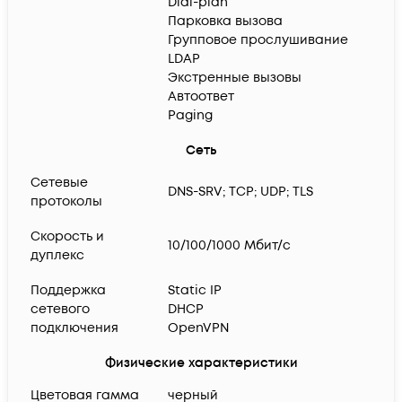
Dial-plan
Парковка вызова
Групповое прослушивание
LDAP
Экстренные вызовы
Автоответ
Paging
Сеть
Сетевые
DNS-SRV; TCP; UDP; TLS
протоколы
Скорость и
10/100/1000 Мбит/с
дуплекс
Поддержка
Static IP
сетевого
DHCP
подключения
OpenVPN
Физические характеристики
Цветовая гамма
черный