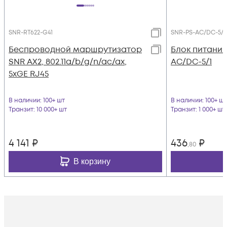
SNR-RT622-G41
SNR-PS-AC/DC-5/1
Беспроводной маршрутизатор
Блок питания
SNR AX2, 802.11a/b/g/n/ac/ax,
AC/DC-5/1
5xGE RJ45
В наличии
: 100+ шт
В наличии
: 100+ шт
Транзит
: 10 000+ шт
Транзит
: 1 000+ шт
4 141
₽
436
₽
,80
В корзину