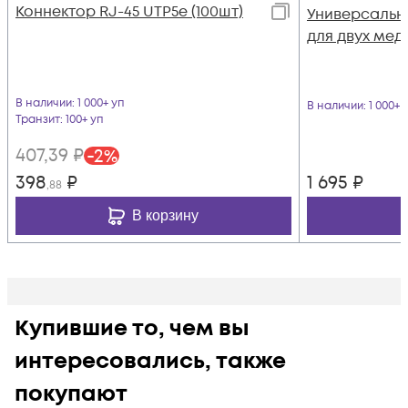
Коннектор RJ-45 UTP5e (100шт)
Универсальн
для двух мед
В наличии
: 1 000+ уп
В наличии
: 1 000+ 
Транзит
: 100+ уп
407
,39
₽
-
2
%
398
₽
1 695
₽
,88
В корзину
Купившие то, чем вы
интересовались, также
покупают