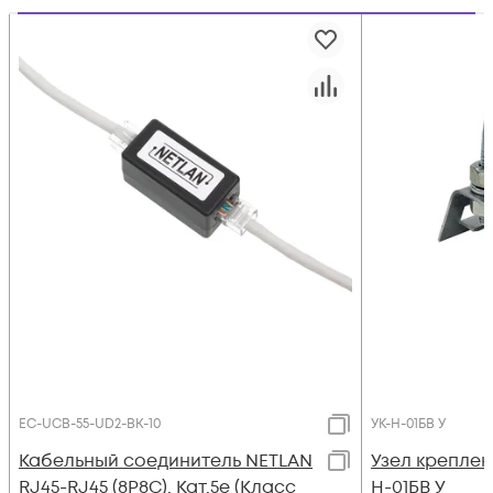
EC-UCB-55-UD2-BK-10
УК-Н-01БВ У
Кабельный соединитель NETLAN
Узел креплен
RJ45-RJ45 (8P8C), Кат.5e (Класс
Н-01БВ У