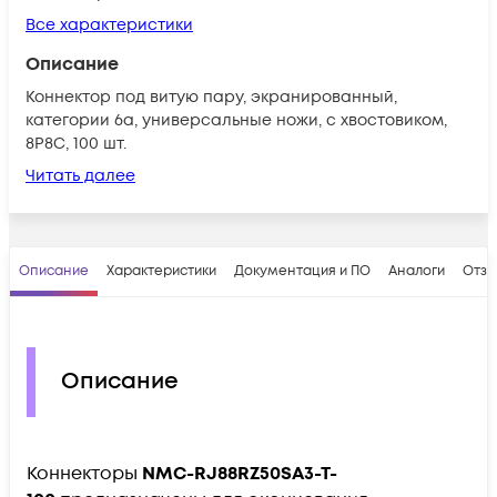
Все характеристики
Описание
Коннектор под витую пару, экранированный,
категории 6a, универсальные ножи, с хвостовиком,
8P8C, 100 шт.
Читать далее
Описание
Характеристики
Документация и ПО
Аналоги
Отз
Описание
Коннекторы
NMC-RJ88RZ50SA3-T-