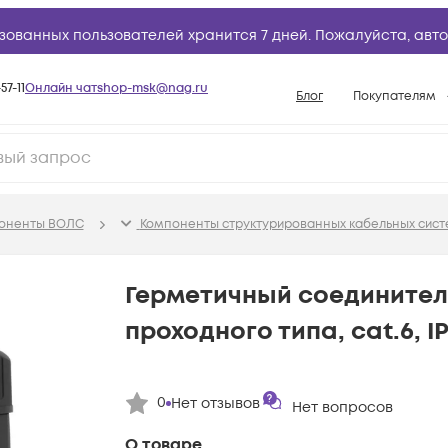
зованных пользователей хранится 7 дней. Пожалуйста,
авто
57-11
Онлайн чат
shop-msk@nag.ru
Блог
Покупателям
Способы опла
Документы
Политика рабо
поненты ВОЛС
Компоненты структурированных кабельных сист
Условия доста
Гарантийное о
Герметичный соединитель
Возврат товар
проходного типа, cat.6, I
Вопросы и отв
База знаний
0
Нет отзывов
Конфигуратор
Нет вопросов
О товаре