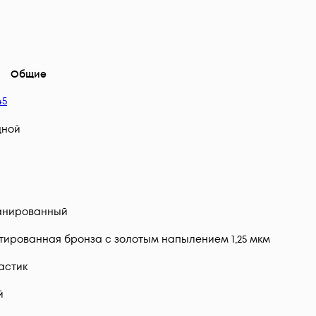
Общие
45
дной
анированный
ированная бронза с золотым напылением 1,25 мкм
астик
й