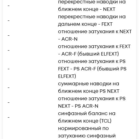
перекрестные наводки на
-
ближнем конце - NEXT
перекрестные наводки на
-
дальнем конце - FEXT
отношение затухания к NEXT
-
- ACR-N
отношение затухания к FEXT
-
- ACR-F (бывший ELFEXT)
отношение затухания к PS
-
FEXT - PS ACR-F (бывший PS
ELFEXT)
суммарные наводки на
-
ближнем конце PS NEXT
отношение затухания к PS
-
NEXT - PS ACR-N
синфазный баланс на
-
ближнем конце (TCL)
нормированный по
затуханию синфазный