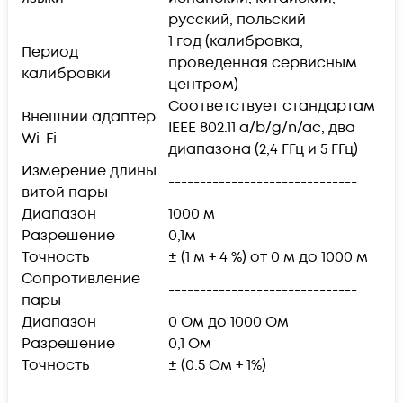
русский, польский
1 год (калибровка,
Период
проведенная сервисным
калибровки
центром)
Соответствует стандартам
Внешний адаптер
IEEE 802.11 a/b/g/n/ac, два
Wi-Fi
диапазона (2,4 ГГц и 5 ГГц)
Измерение длины
------------------------------
витой пары
Диапазон
1000 м
Разрешение
0,1м
Точность
± (1 м + 4 %) от 0 м до 1000 м
Сопротивление
------------------------------
пары
Диапазон
0 Ом до 1000 Ом
Разрешение
0,1 Ом
Точность
± (0.5 Ом + 1%)