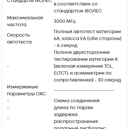
Стандарты ISO/IEC
в соответствии со
стандартом ISO/IEC
Максимальная
3000 МГц
частота
Полный автотест категории
Скорость
6A, класса EA (обе стороны)
автотеста
- 6 секунд
Полное двухстороннее
тестирование категории 8
-
(включая измерение TCL,
ELTCTL и асимметрии по
сопротивлению) - 30 секунд
Измеряемые
------------------------------
параметры СКС
-
Схема соединений
-
длина по парам
задержка
-
распространения
попарный дисбаланс