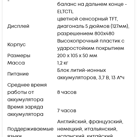
-
баланс на дальнем конце -
ELTCTL
цветной сенсорный TFT,
Дисплей
диагональ 5 дюймов (127мм),
разрешением 800х480
Высокопрочный пластик с
Корпус
ударостойким покрытием
Размеры
200 x 105 x 50 мм
Масса
1,2 кг
Блок литий-ионных
Питание
аккумуляторов, 3,7 В, 13 А*ч
Среднее время
работы от
8 часов
аккумулятора
Время заряда
7 часов
аккумулятора
Английский, французский,
Поддерживаемые
немецкий, итальянский,
языки
испанский, китайский,