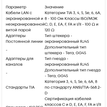
Параметр
Значение
Кабели LAN с
Категории TIA 3, 4, 5, 5e, 6, 6A,
экранированной и
8 - 100 Ом Классы ISO/МЭК
неэкранированной
C, D, E, EA, F, FA и I/II - 100 Ω и
витой парой
120 Ω
Адаптеры
Тип штекера -
Постоянной линии
экранированный RJ45
Дополнительный тип
-
штекера - Tera, GG45
Адаптеры для
Тип гнезда -
каналов
экранированный RJ45
Дополнительный тип гнезда
-
- Tera, GG45
Категория 3, 4, 5, 5e, 6, 6А, 8
Стандарты TIA
по стандарту ANSI/TIA-568.2-
D
Сертификация кабелей
классов C и D, E, EA, F, FA и I/II