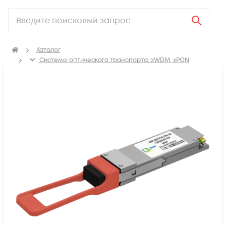
Каталог
Системы оптического транспорта, xWDM, xPON
SFP, GBIC, XFP, SFP+, X2, XENPAK, QSFP+, CFP модули
Модули QSFP+