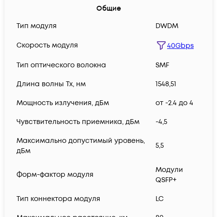
Общие
Тип модуля
DWDM
Скорость модуля
40Gbps
Тип оптического волокна
SMF
Длина волны Tx, нм
1548,51
Мощность излучения, дБм
от -2.4 до 4
Чувствительность приемника, дБм
-4,5
Максимально допустимый уровень,
5,5
дБм
Модули
Форм-фактор модуля
QSFP+
Тип коннектора модуля
LC