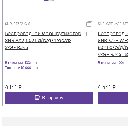
SNR-RT622-G41
SNR-CPE-ME2-SFP 
Беспроводной маршрутизатор
Беспроводн
SNR AX2, 802.11a/b/g/n/ac/ax,
SNR-CPE-ME2-
5xGE RJ45
802.11a/b/g/n,
4xGE RJ45, 1x
В наличии
: 100+ шт
В наличии
: 100+ шт
Транзит
: 10 000+ шт
4 141
₽
4 441
₽
В корзину