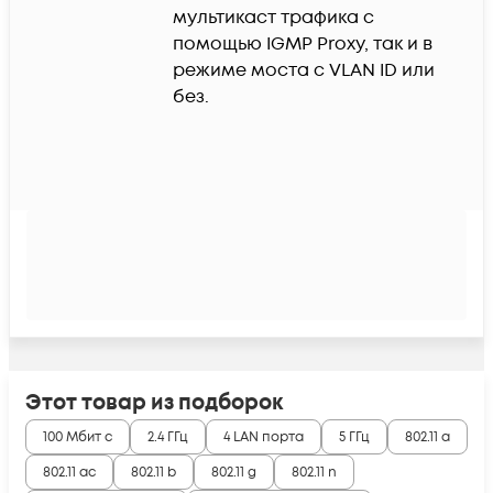
мультикаст трафика с 
помощью IGMP Proxy, так и в 
режиме моста с VLAN ID или 
без.
Этот товар из подборок
100 Мбит с
2.4 ГГц
4 LAN порта
5 ГГц
802.11 a
802.11 ac
802.11 b
802.11 g
802.11 n