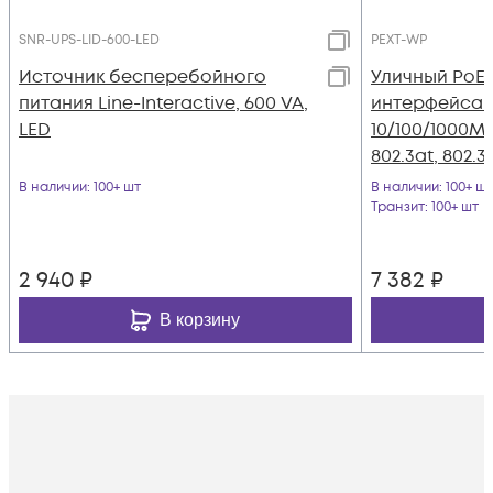
SNR-UPS-LID-600-LED
PEXT-WP
Источник бесперебойного
Уличный PoE 
питания Line-Interactive, 600 VA,
интерфейса E
LED
10/100/1000Mb
802.3at, 802.3
T8129), IP66, 
В наличии
: 100+ шт
В наличии
: 100+ шт
Транзит
: 100+ шт
2 940
₽
7 382
₽
В корзину