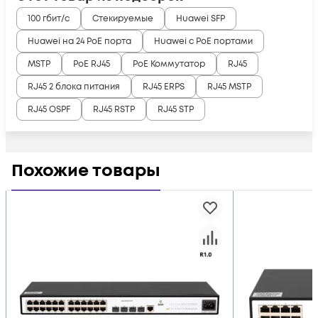
100 гбит/с
Стекируемые
Huawei SFP
Huawei на 24 PoE порта
Huawei с PoE портами
MSTP
PoE RJ45
PoE Коммутатор
RJ45
RJ45 2 блока питания
RJ45 ERPS
RJ45 MSTP
RJ45 OSPF
RJ45 RSTP
RJ45 STP
Похожие товары