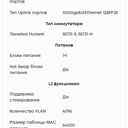
портов
Тип Uplink портов
100GigabitEthernet QSFP28
Тип коммутатора
Линейка Huawei
S5731-S, S5731-H
Питание
Блоки питания
1+1
Hot Swap блоки
Да
питания
L2 функционал
Поддержка
Да
стекирования
Количество VLAN
4096
Размер таблицы MAC
64000