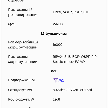
адресов
Протоколы L2
ERPS; MSTP; RSTP; STP
резервирования
QoS
WRED
L3 функционал
Размер таблицы
16000
маршрутизации
Протоколы
RIPv2; IS-IS; BGP; OSPF; RIP;
маршрутизации
Static route; ECMP
PoE
Поддержка PoE
Да
Cтандарт PoE
802.3bt; 802.3at; 802.3af
PoE бюджет, W
2268