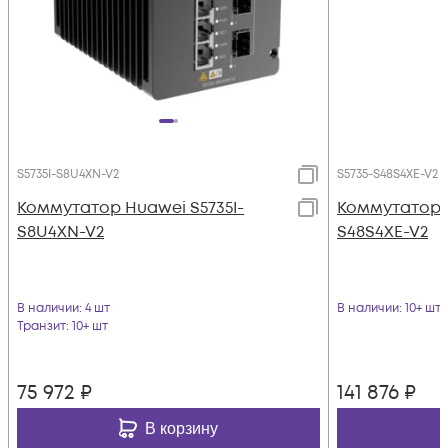
S5735I-S8U4XN-V2
S5735-S48S4XE-V2
Коммутатор Huawei S5735I-
Коммутатор 
S8U4XN-V2
S48S4XE-V2
В наличии
: 4 шт
В наличии
: 10+ шт
Транзит
: 10+ шт
75 972
₽
141 876
₽
В корзину