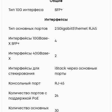
Общие
Тип 10G интерфеса
SFP+
Интерфейсы
Тип основных портов
2.5GigabitEthernet RJ45
Интерфейсы 10GBase-
4
X SFP+
Интерфейсы 40GBase-
2
X
Интерфейсы для
iStack через основные
стекирования
порты
Консольный порт
RJ-45
Количество портов с
24
поддержкой PoE
Количество основных
30