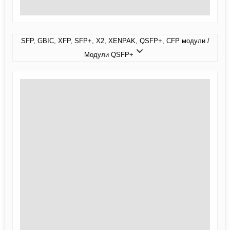
SFP, GBIC, XFP, SFP+, X2, XENPAK, QSFP+, CFP модули /
Модули QSFP+