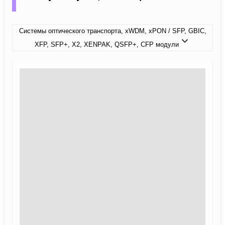
Системы оптического транспорта, xWDM, xPON / SFP, GBIC,
XFP, SFP+, X2, XENPAK, QSFP+, CFP модули