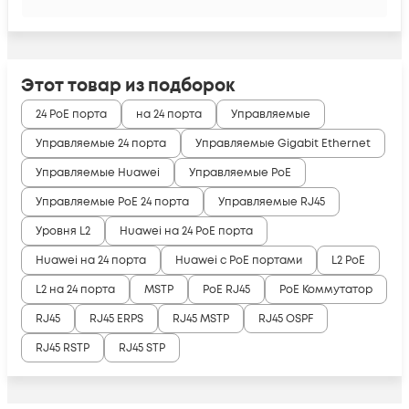
Этот товар из подборок
24 PoE порта
на 24 порта
Управляемые
Управляемые 24 порта
Управляемые Gigabit Ethernet
Управляемые Huawei
Управляемые PoE
Управляемые PoE 24 порта
Управляемые RJ45
Уровня L2
Huawei на 24 PoE порта
Huawei на 24 порта
Huawei с PoE портами
L2 PoE
L2 на 24 порта
MSTP
PoE RJ45
PoE Коммутатор
RJ45
RJ45 ERPS
RJ45 MSTP
RJ45 OSPF
RJ45 RSTP
RJ45 STP