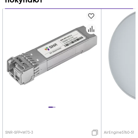
покупают
SNR-SFP+W73-3
AirEngine5760-51