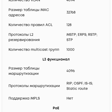
Количество VLAN
4094
Размер таблицы MAC
32768
адресов
Количество правил ACL
128
Протоколы L2
MSTP; ERPS; RSTP;
резервирования
STP
Количество multicast групп
1000
L3 функционал
Размер таблицы
4096
маршрутизации
RIP; OSPF; IS-IS;
Протоколы маршрутизации
Static route
Поддержка MPLS
Нет
PoE