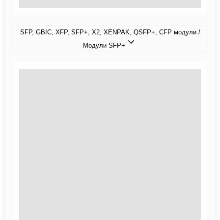
SFP, GBIC, XFP, SFP+, X2, XENPAK, QSFP+, CFP модули /
Модули SFP+