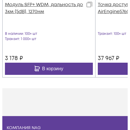
Модуль SFP+ WDM, дальность до
Точка доступ
3км (5dB), 1270нм
AirEngine5760
В наличии
: 100+ шт
Транзит
: 100+ шт
Транзит
: 1 000+ шт
3 178
₽
37 967
₽
В корзину
КОМПАНИЯ NAG