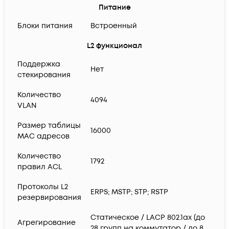
Питание
Блоки питания
Встроенный
L2 функционал
Поддержка
Нет
стекирования
Количество
4094
VLAN
Размер таблицы
16000
MAC адресов
Количество
1792
правил ACL
Протоколы L2
ERPS; MSTP; STP; RSTP
резервирования
Статическое / LACP 802.1ax (до
Агрегирование
28 групп на коммутатор / до 8