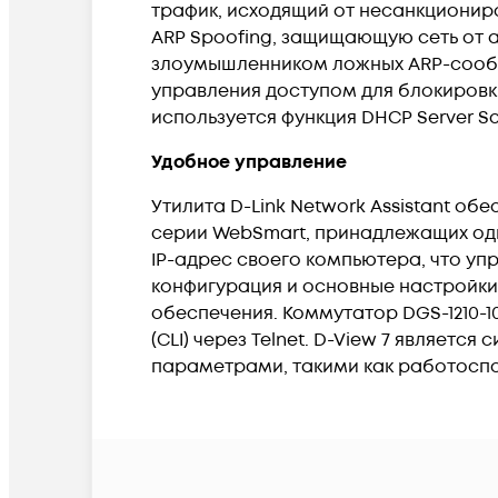
трафик, исходящий от несанкционир
ARP Spoofing, защищающую сеть от а
злоумышленником ложных ARP-сообщ
управления доступом для блокиров
используется функция DHCP Server 
Удобное управление
Утилита D-Link Network Assistant о
серии WebSmart, принадлежащих одно
IP-адрес своего компьютера, что у
конфигурация и основные настройк
обеспечения. Коммутатор DGS-1210-
(CLI) через Telnet. D-View 7 являет
параметрами, такими как работоспо