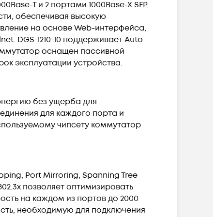
0Base-T и 2 портами 1000Base-X SFP,
сти, обеспечивая высокую
авление на основе Web-интерфейса,
lnet. DGS-1210-10 поддерживает Auto
коммутатор оснащен пассивной
рок эксплуатации устройства.
оэнергию без ущерба для
единения для каждого порта и
используемому чипсету коммутатор
ng, Port Mirroring, Spanning Tree
E 802.3x позволяет оптимизировать
сть на каждом из портов до 2000
сть, необходимую для подключения