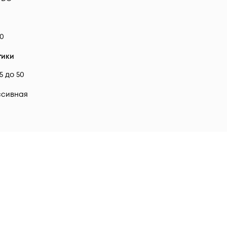
0
тики
-5 до 50
ссивная