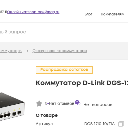
57-11
Онлайн чат
shop-msk@nag.ru
Блог
Покупателям
Способы опла
Документы
Политика рабо
оммутаторы
Фиксированные коммутаторы
Условия доста
Гарантийное о
Распродажа остатков
Возврат товар
Коммутатор D-Link DGS-12
Вопросы и отв
База знаний
Конфигуратор
0
Нет отзывов
Нет вопросов
О товаре
Артикул
DGS-1210-10/F1A