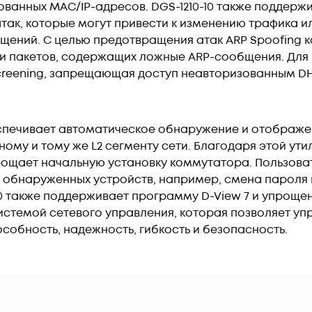
ованных MAC/IP-адресов. DGS-1210-10 также поддер
так, которые могут привести к изменению трафика ил
ений. С целью предотвращения атак ARP Spoofing к
ки пакетов, содержащих ложные ARP-сообщения. Для
Screening, запрещающая доступ неавторизованным 
беспечивает автоматическое обнаружение и отображе
му и тому же L2 сегменту сети. Благодаря этой ути
прощает начальную установку коммутатора. Пользов
и обнаруженных устройств, например, смена пароля
10 также поддерживает программу D-View 7 и упрощ
ся системой сетевого управления, которая позволяет 
собность, надежность, гибкость и безопасность.