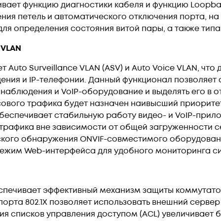
вает функцию диагностики кабеля и функцию Loopbac
ения петель и автоматического отключения порта, н
ля определения состояния витой пары, а также типа
e VLAN
 Auto Surveillance VLAN (ASV) и Auto Voice VLAN, чт
ния и IP-телефонии. Данный функционал позволяет 
аблюдения и VoIP-оборудование и выделять его в от
сового трафика будет назначен наивысший приорите
N обеспечивает стабильную работу видео- и VoIP-при
афика вне зависимости от общей загруженности сети
кого обнаружения ONVIF-совместимого оборудовани
режим Web-интерфейса для удобного мониторинга с
беспечивает эффективный механизм защиты коммутато
порта 802.1X позволяет использовать внешний сервер
ия списков управления доступом (ACL) увеличивает 