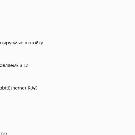
тируемые в стойку
авляемый L2
abitEthernet RJ45
 DC