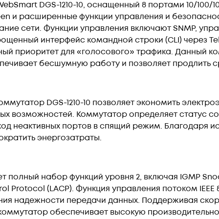
Smart DGS-1210-10, оснащенный 8 портами 10/100/100
een и расширенные функции управления и безопасно
ние сети. Функции управления включают SNMP, упр
прощенный интерфейс командной строки (CLI) через Te
ный приоритет для «голосового» трафика. Данный 
печивает бесшумную работу и позволяет продлить с
коммутатор DGS-1210-10 позволяет экономить электр
ых возможностей. Коммутатор определяет статус со
од неактивных портов в спящий режим. Благодаря 
сократить энергозатраты.
 полный набор функций уровня 2, включая IGMP Snoopi
ntrol Protocol (LACP). Функция управления потоком IEE
ния надежности передачи данных. Поддерживая скоро
 коммутатор обеспечивает высокую производительно