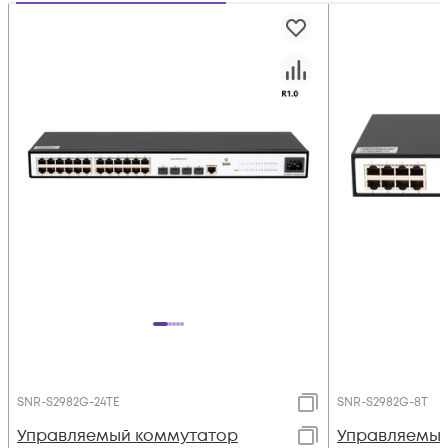
SNR-S2982G-24TE
SNR-S2982G-8T
Управляемый коммутатор
Управляемый