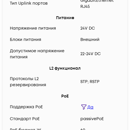
GigabitEthernet
Тип Uplink портов
RJ45
Питание
Напряжение питания
24V DC
Блоки питания
Внешний
Допустимое напряжение
22-24V DC
питания
L2 функционал
Протоколы L2
STP; RSTP
резервирования
PoE
Поддержка PoE
Да
Cтандарт PoE
passivePoE