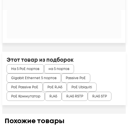
Этот товар из подборок
На 5 PoE портов
на 5 портов
Gigabit Ethernet 5 портов
Passive PoE
PoE Passive PoE
PoE RJ45
PoE Ubiquiti
PoE Коммутатор
RJ45
RJ45 RSTP
RJ45 STP
Похожие товары