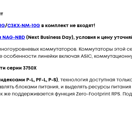
шт
1G
/
C3KX-NM-10G
в комплект не входят!
я NAG-NBD
(Next Business Day), условия и цену уточ
многоуровневых коммутаторов. Коммутаторы этой с
се особенности линейки включая ASIC, коммутационну
ти серии 3750X
ндексами P-L, PF-L, P-S)
, технология доступная тольк
влять блоками питания, и выделять ресурсы питания
Так же поддерживается функция Zero-Footprint RPS. П