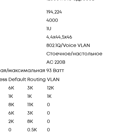
194,224
4000
1U
4,4х44,5х46
802.1Q/Voice VLAN
Стоечное/настольное
AC 220В
ная/максимальная
93 Ватт
ess
Default
Routing
VLAN
6K
3K
12K
1K
1K
1K
8K
11K
0
6K
3K
0
2K
8K
0
0
0.5K
0