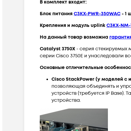
В комплект входит:
Блок питания
C3KX-PWR-350WAC
- 1 
Крепления и модуль uplink
C3KX-NM-
На данный товар возможна
гаранти
Catalyst 3750X
- серия стекируемых 
серии Cisco 3750E и унаследовали в
Основные отличительные особеннос
Cisco StackPower (у моделей с и
позволяющая объединять и упра
устройств (требуется IP Base). 
устройства.