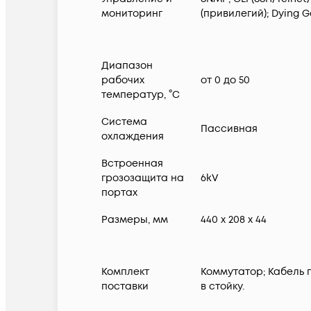
мониторинг
(привилегий); Dying G
Диапазон
рабочих
от 0 до 50
температур, °C
Система
Пассивная
охлаждения
Встроенная
грозозащита на
6kV
портах
Размеры, мм
440 x 208 x 44
Комплект
Коммутатор; Кабель 
поставки
в стойку.