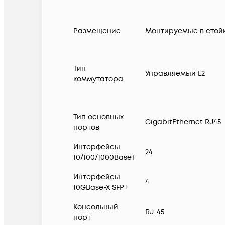
Размещение
Монтируемые в стой
Тип
Управляемый L2
коммутатора
Тип основных
GigabitEthernet RJ45
портов
Интерфейсы
24
10/100/1000BaseT
Интерфейсы
4
10GBase-X SFP+
Консольный
RJ-45
порт