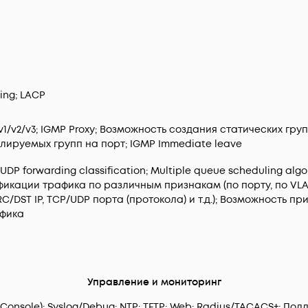
ing; LACP
v1/v2/v3; IGMP Proxy; Возможность создания статических гр
ируемых групп на порт; IGMP Immediate leave
DP forwarding classification; Multiple queue scheduling algo
икации трафика по различным признакам (по порту, по VLAN 
C/DST IP, TCP/UDP порта (протокола) и т.д.); Возможность п
фика
Управление и мониторинг
t/Console); Syslog/Debug; NTP; TFTP; Web; Radius/TACACS+; 