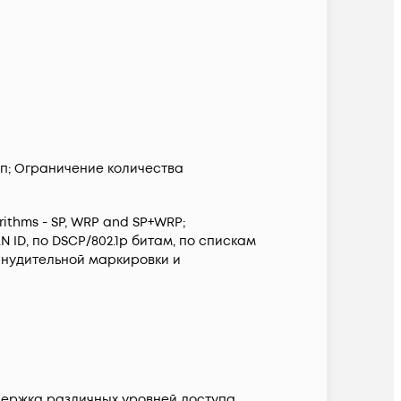
упп; Ограничение количества
rithms - SP, WRP and SP+WRP;
ID, по DSCP/802.1р битам, по спискам
ринудительной маркировки и
Поддержка различных уровней доступа