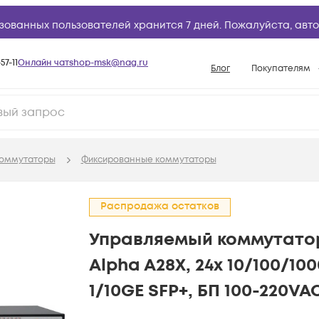
зованных пользователей хранится 7 дней. Пожалуйста,
авто
57-11
Онлайн чат
shop-msk@nag.ru
Блог
Покупателям
Способы опла
Документы
Политика рабо
оммутаторы
Фиксированные коммутаторы
Условия доста
Гарантийное о
Распродажа остатков
Возврат товар
Управляемый коммутатор
Вопросы и отв
Alpha A28X, 24x 10/100/100
База знаний
1/10GE SFP+, БП 100-220VA
Конфигуратор