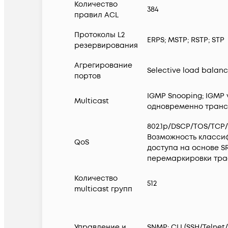
Количество
384
правил ACL
Протоколы L2
ERPS; MSTP; RSTP; STP
резервирования
Агрегирование
Selective load balanc
портов
IGMP Snooping; IGMP 
Multicast
одновременно трансл
802.1p/DSCP/TOS/TCP/U
Возможность классиф
QoS
доступа на основе SR
перемаркировки тра
Количество
512
multicast групп
Управление и
SNMP; CLI (SSH/Telne