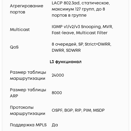
LACP 802.3ad, статическое,
Агрегирование
максимум 127 групп, до 8
портов
портов в группе
IGMP v1/v2/v3 Snooping, MVR,
Multicast
Fast-leave, Multicast Filter
8 очередей, SP, Strict+DWRR,
QoS
DWRR, SDWRR
L3 функционал
Размер таблицы
24000
маршрутизации
Размер таблицы
8000
ARP
Протоколы
OSPF; BGP; RIP; PIM; MSDP
маршрутизации
Поддержка MPLS
Да