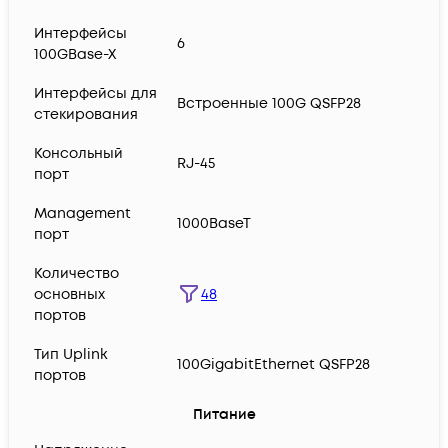
Интерфейсы
6
100GBase-X
Интерфейсы для
Встроенные 100G QSFP28
стекирования
Консольный
RJ-45
порт
Management
1000BaseT
порт
Количество
48
основных
портов
Тип Uplink
100GigabitEthernet QSFP28
портов
Питание