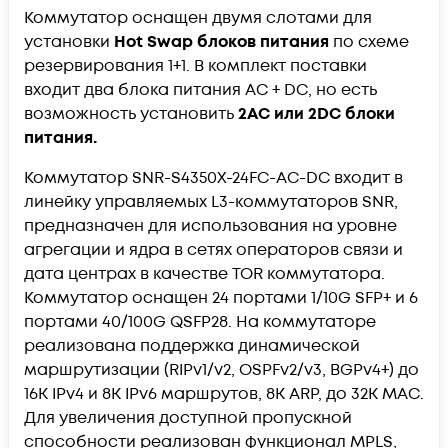
Коммутатор оснащен двумя слотами для
установки
Hot Swap блоков питания
по схеме
резервирования 1+1. В комплект поставки
входит два блока питания AC + DC, но есть
возможность установить
2AC или 2DC блоки
питания.
Коммутатор SNR-S4350X-24FC-AC-DC входит в
линейку управляемых L3-коммутаторов SNR,
предназначен для использования на уровне
агрегации и ядра в сетях операторов связи и
дата центрах в качестве TOR коммутатора.
Коммутатор оснащен 24 портами 1/10G SFP+ и 6
портами 40/100G QSFP28. На коммутаторе
реализована поддержка динамической
маршрутизации (RIPv1/v2, OSPFv2/v3, BGPv4+) до
16K IPv4 и 8K IPv6 маршрутов, 8K ARP, до 32K MAC.
Для увеличения доступной пропускной
способности реализован функционал MPLS,