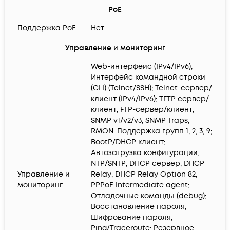
PoE
Поддержка PoE
Нет
Управление и мониторинг
Web-интерфейс (IPv4/IPv6);
Интерфейс командной строки
(CLI) (Telnet/SSH); Telnet-сервер/
клиент (IPv4/IPv6); TFTP сервер/
клиент; FTP-сервер/клиент;
SNMP v1/v2/v3; SNMP Traps;
RMON: Поддержка групп 1, 2, 3, 9;
BootP/DHCP клиент;
Автозагрузка конфигурации;
NTP/SNTP; DHCP сервер; DHCP
Управление и
Relay; DHCP Relay Option 82;
мониторинг
PPPoE Intermediate agent;
Отладочные команды (debug);
Восстановление пароля;
Шифрование пароля;
Ping/Traceroute; Резервное