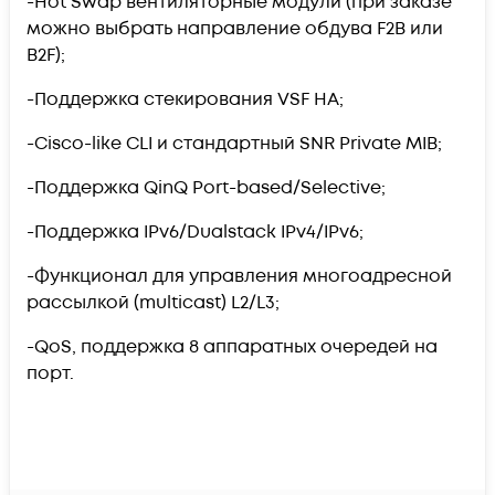
-Hot Swap вентиляторные модули (при заказе
можно выбрать направление обдува F2B или
B2F);
-Поддержка стекирования VSF HA;
-Cisco-like CLI и стандартный SNR Private MIB;
-Поддержка QinQ Port-based/Selective;
-Поддержка IPv6/Dualstack IPv4/IPv6;
-Функционал для управления многоадресной
рассылкой (multicast) L2/L3;
-QoS, поддержка 8 аппаратных очередей на
порт.