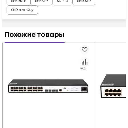
SFP RSTP
SFP STP
SNR L3
SNR SFP
SNR в стойку
Похожие товары