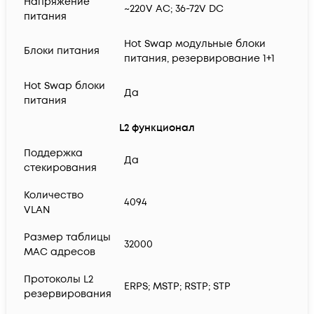
Напряжение
~220V AC; 36-72V DC
питания
Hot Swap модульные блоки
Блоки питания
питания, резервирование 1+1
Hot Swap блоки
Да
питания
L2 функционал
Поддержка
Да
стекирования
Количество
4094
VLAN
Размер таблицы
32000
MAC адресов
Протоколы L2
ERPS; MSTP; RSTP; STP
резервирования