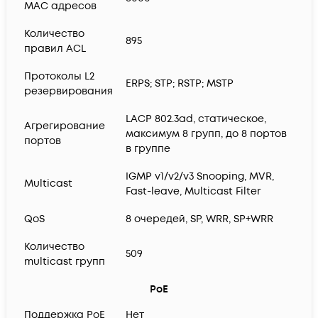
MAC адресов
Количество
895
правил ACL
Протоколы L2
ERPS; STP; RSTP; MSTP
резервирования
LACP 802.3ad, статическое,
Агрегирование
максимум 8 групп, до 8 портов
портов
в группе
IGMP v1/v2/v3 Snooping, MVR,
Multicast
Fast-leave, Multicast Filter
QoS
8 очередей, SP, WRR, SP+WRR
Количество
509
multicast групп
PoE
Поддержка PoE
Нет