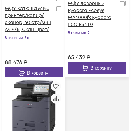
МФУ лазерный
МФУ Катюша M140
Kyocera Ecosys
принтер/копир/
MA4000fx Kyocera
сканер, 40 стр/мин
110C1B3NL0
А4 Ч/Б, Скан: цвет/
В наличии
: 7 шт
чб, большой лоток
В наличии
: 7 шт
для бумаги, CP
65 432
₽
88 476
₽
В корзину
В корзину