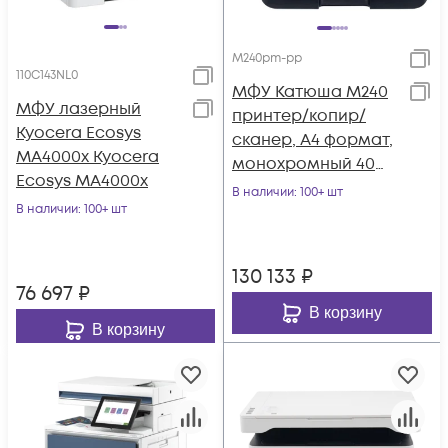
M240pm-pp
110C143NL0
МФУ Катюша M240
МФУ лазерный
принтер/копир/
Kyocera Ecosys
сканер, А4 формат,
MA4000x Kyocera
монохромный 40
Ecosys MA4000x
стр/мин, 1200 dpi.
В наличии
: 100+ шт
В наличии
: 100+ шт
Скан: цвет/чб. 4
130 133
₽
76 697
₽
В корзину
В корзину