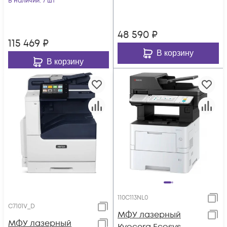
В наличии
: 7 шт
48 590
₽
115 469
₽
В корзину
В корзину
110C113NL0
C7101V_D
МФУ лазерный
МФУ лазерный