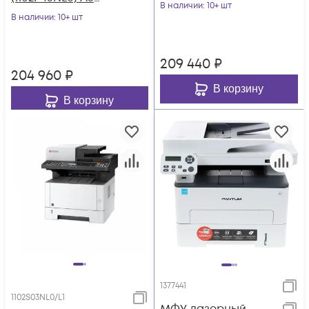
Duplex Net белый
В наличии
: 10+ шт
Duplex Net белый
В наличии
: 10+ шт
209 440
₽
204 960
₽
В корзину
В корзину
1377441
1102S03NL0/L1