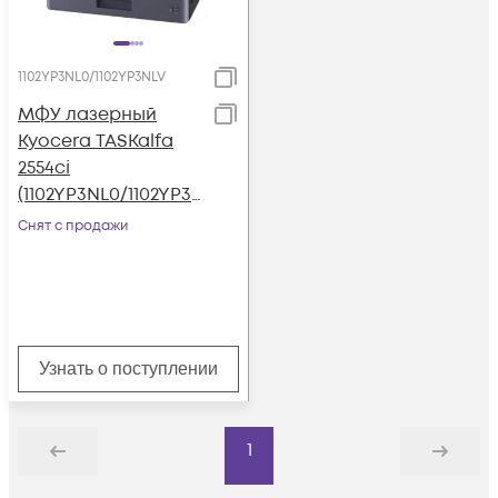
1102YP3NL0/1102YP3NLV
МФУ лазерный
Kyocera TASKalfa
2554ci
(1102YP3NL0/1102YP3
NLV) A3 Duplex Net
Снят с продажи
темно-серый
Узнать о поступлении
1
Назад
Дальше