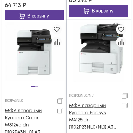
80 292
₽
64 713
₽
В корзину
В корзину
1102P23NL0/NL1
1102P43NL0
МФУ лазерный
МФУ лазерный
Kyocera Ecosys
Kyocera Color
M4125idn
M8124cidn
(1102P23NL0/NL1) A3
(1102P43NL0) A3