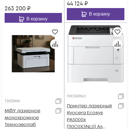
44 124
₽
263 200
₽
В корзину
В корзину
110C0X3NL0
T2023NW
Принтер лазерный
МФУ лазерное
Kyocera Ecosys
монохромное
PA5000x
Техноэволаб
(110C0X3NL0) A4