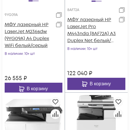
8AF72A
9YG09A
МФУ лазерный HP
МФУ лазерный HP
LaserJet Pro
LaserJet M236sdw
M443nda (8AF72A) A3
(9YG09A) A4 Duplex
Duplex Net белый/
WiFi белый/серый
черный
В наличии
: 10+ шт
В наличии
: 10+ шт
122 040
₽
26 555
₽
В корзину
В корзину