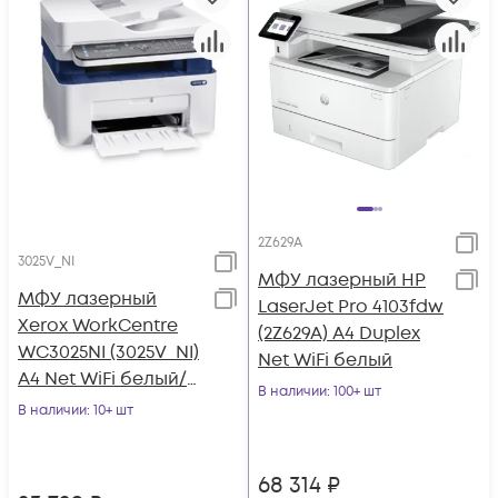
2Z629A
3025V_NI
МФУ лазерный HP
МФУ лазерный
LaserJet Pro 4103fdw
Xerox WorkCentre
(2Z629A) A4 Duplex
WC3025NI (3025V_NI)
Net WiFi белый
A4 Net WiFi белый/
В наличии
: 100+ шт
синий
В наличии
: 10+ шт
68 314
₽