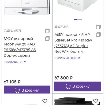
2Z627A HP
912356/417378
МФУ лазерный HP
МФУ лазерный
LaserJet Pro 4103dw
Ricoh MP 2014AD
(2Z627A) A4 Duplex
(912356/417378) A3
Net WiFi белый
Duplex серый
В наличии
: 100+ шт
В наличии
: 7 шт
67 800
₽
67 105
₽
В корзину
В корзину