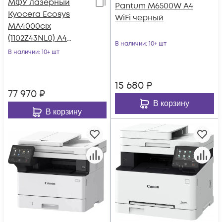
МФУ лазерный
Pantum M6500W A4
Kyocera Ecosys
WiFi черный
MA4000cix
(1102Z43NL0) A4
В наличии
: 10+ шт
Duplex белый
В наличии
: 10+ шт
15 680
₽
77 970
₽
В корзину
В корзину