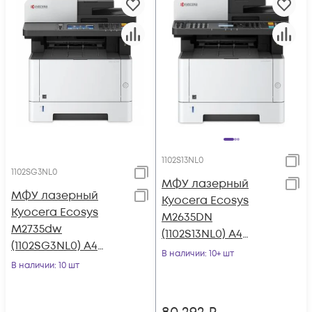
1102S13NL0
1102SG3NL0
МФУ лазерный
МФУ лазерный
Kyocera Ecosys
Kyocera Ecosys
M2635DN
M2735dw
(1102S13NL0) A4
(1102SG3NL0) A4
Duplex Net белый
В наличии
: 10+ шт
Duplex WiFi белый
В наличии
: 10 шт