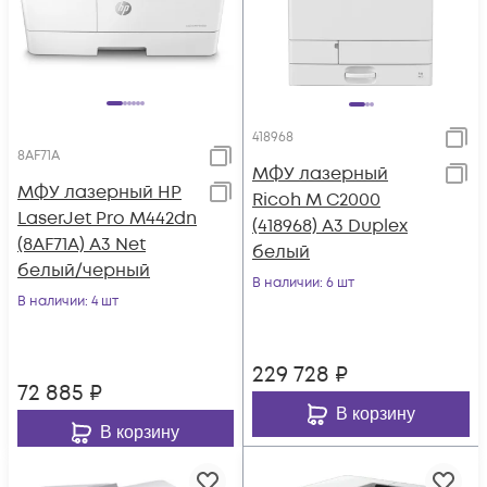
418968
8AF71A
МФУ лазерный
МФУ лазерный HP
Ricoh M C2000
LaserJet Pro M442dn
(418968) A3 Duplex
(8AF71A) A3 Net
белый
белый/черный
В наличии
: 6 шт
В наличии
: 4 шт
229 728
₽
72 885
₽
В корзину
В корзину