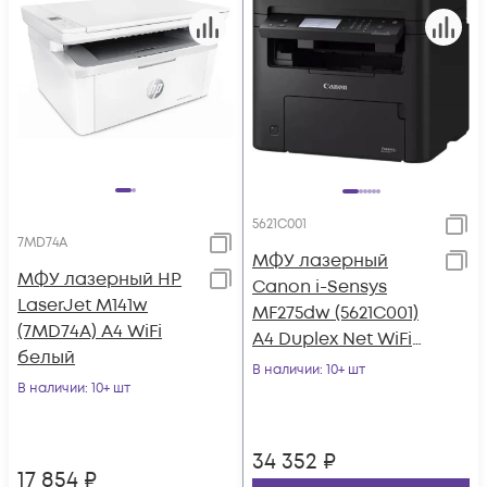
5621C001
7MD74A
МФУ лазерный
МФУ лазерный HP
Canon i-Sensys
LaserJet M141w
MF275dw (5621C001)
(7MD74A) A4 WiFi
A4 Duplex Net WiFi
белый
черный
В наличии
: 10+ шт
В наличии
: 10+ шт
34 352
₽
17 854
₽