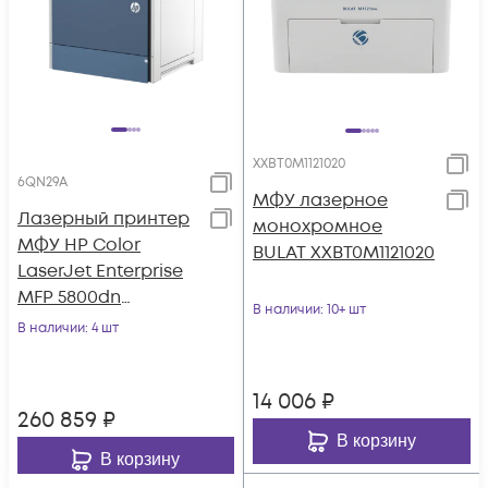
XXBT0M1121020
6QN29A
МФУ лазерное
Лазерный принтер
монохромное
МФУ HP Color
BULAT XXBT0M1121020
LaserJet Enterprise
MFP 5800dn
В наличии
: 10+ шт
(6QN29A)
В наличии
: 4 шт
14 006
₽
260 859
₽
В корзину
В корзину