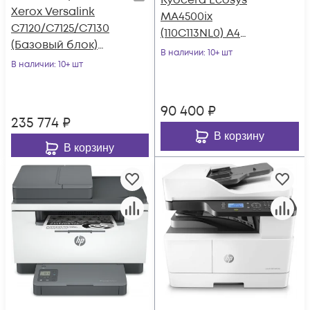
Kyocera Ecosys
Xerox Versalink
MA4500ix
C7120/C7125/C7130
(110C113NL0) A4
(Базовый блок)
Duplex белый
В наличии
: 10+ шт
(C7101V_D) A3 Duplex
В наличии
: 10+ шт
белый
90 400
₽
235 774
₽
В корзину
В корзину