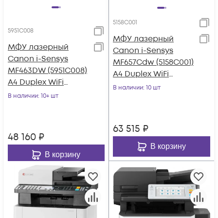
5158C001
5951C008
МФУ лазерный
МФУ лазерный
Canon i-Sensys
Canon i-Sensys
MF657Cdw (5158C001)
MF463DW (5951C008)
A4 Duplex WiFi
A4 Duplex WiFi
белый
В наличии
: 10 шт
белый
В наличии
: 10+ шт
63 515
₽
48 160
₽
В корзину
В корзину