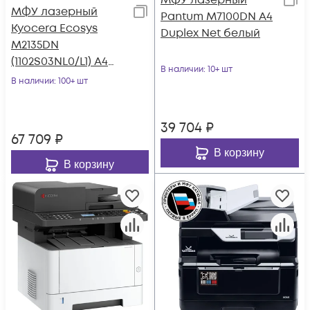
МФУ лазерный
МФУ лазерный
Pantum M7100DN A4
Kyocera Ecosys
Duplex Net белый
M2135DN
(1102S03NL0/L1) A4
В наличии
: 10+ шт
Duplex белый
В наличии
: 100+ шт
39 704
₽
67 709
₽
В корзину
В корзину