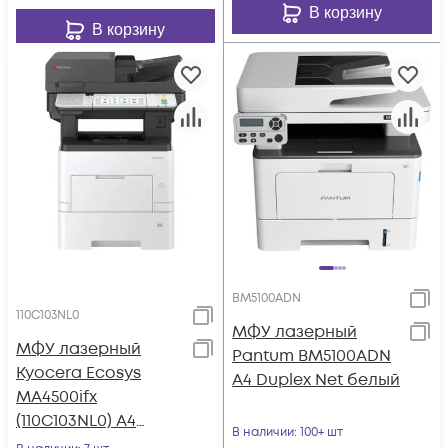
В корзину
В корзину
BM5100ADN
110C103NL0
МФУ лазерный
МФУ лазерный
Pantum BM5100ADN
Kyocera Ecosys
A4 Duplex Net белый
MA4500ifx
(110C103NL0) A4
В наличии
: 100+ шт
Duplex белый