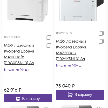
1102YK3NL0
110C0B3NL0
МФУ лазерный
МФУ лазерный
Kyocera Ecosys
Kyocera Ecosys
MA3500cix
MA2100cfx
(1102YK3NL0) A4
(110C0B3NL0) A4
Duplex белый
В наличии
: 100+ шт
Duplex белый
В наличии
: 10+ шт
75 040
₽
62 916
₽
В корзину
В корзину