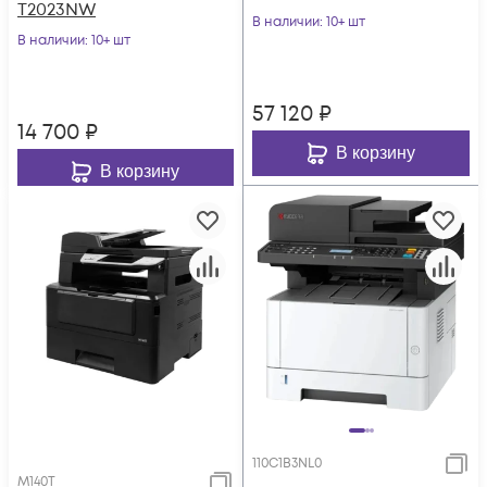
T2023NW
Duplex белый
В наличии
: 10+ шт
В наличии
: 10+ шт
57 120
₽
14 700
₽
В корзину
В корзину
110C1B3NL0
M140T