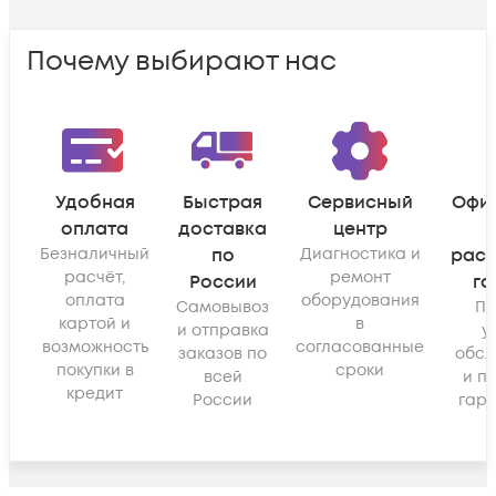
Почему выбирают нас
Удобная
Быстрая
Сервисный
Офи
оплата
доставка
центр
Безналичный
по
Диагностика и
рас
расчёт,
ремонт
России
га
оплата
оборудования
Самовывоз
По
картой и
в
и отправка
у
возможность
согласованные
заказов по
обсл
покупки в
сроки
всей
и п
кредит
России
гара