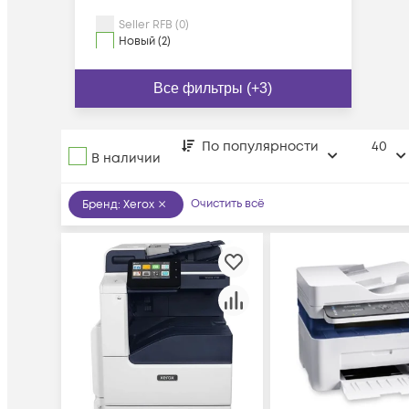
Seller RFB (0)
Новый (2)
Все фильтры (+3)
По популярности
40
В наличии
Очистить всё
Бренд
:
Xerox