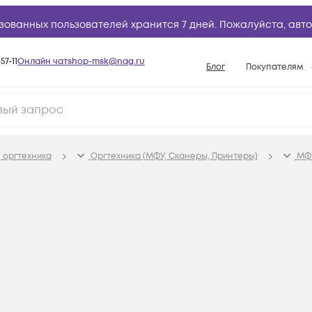
зованных пользователей хранится 7 дней. Пожалуйста,
авто
57-11
Онлайн чат
shop-msk@nag.ru
Блог
Покупателям
Способы опла
Документы
Политика рабо
 оргтехника
Оргтехника (МФУ, Сканеры, Принтеры)
МФ
Условия доста
Гарантийное о
Возврат товар
Вопросы и отв
База знаний
Конфигуратор