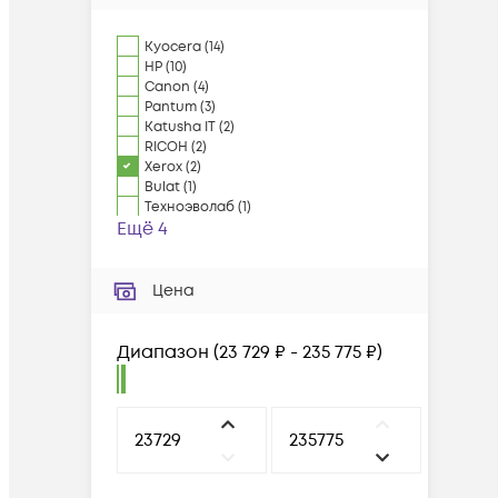
Kyocera
(
14
)
HP
(
10
)
Canon
(
4
)
Pantum
(
3
)
Katusha IT
(
2
)
RICOH
(
2
)
Xerox
(
2
)
Bulat
(
1
)
Техноэволаб
(
1
)
Ещё 4
Цена
Диапазон
(
23 729 ₽ - 235 775 ₽
)