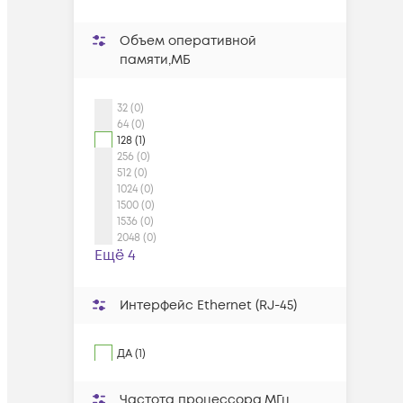
Объем оперативной
памяти,МБ
32 (0)
64 (0)
128 (1)
256 (0)
512 (0)
1024 (0)
1500 (0)
1536 (0)
2048 (0)
Ещё 4
Интерфейс Ethernet (RJ-45)
ДА (1)
Частота процессора,МГц