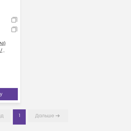
NI)
/
у
1
ад
Дальше