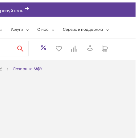
ризуйтесь
Услуги
О нас
Сервис и поддержка
ты
Выкуп сетевого оборудования
О компании
Гарантийное обслуживание
Системная интеграция
Контактная информация
Контакты сервисных центров
ты с физлицами
Wi-Fi «под ключ»
Банковские реквизиты
Сервисные контракты
У
Лазерные МФУ
вки
Бесплатная намотка оптического кабеля
Аккредитация ИТ
Сервисный центр
бслуживание
Партнеры
Техническая поддержка
а
Вакансии
Условия оказания услуг
еты
Новости
ы