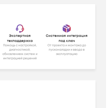
Экспертная
Системная интеграция
техподдержка
под ключ
Помощь с настройкой,
От проекта и монтажа до
диагностикой,
пусконаладки и ввода в
обновлением систем и
эксплуатацию
интеграцией решений