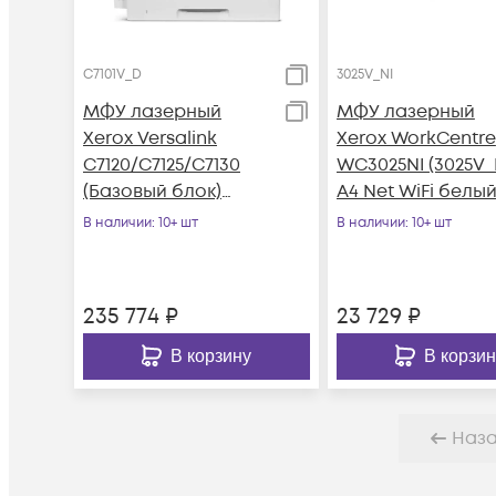
C7101V_D
3025V_NI
МФУ лазерный
МФУ лазерный
Xerox Versalink
Xerox WorkCentre
C7120/C7125/C7130
WC3025NI (3025V_
(Базовый блок)
A4 Net WiFi белый
(C7101V_D) A3 Duplex
синий
В наличии
: 10+ шт
В наличии
: 10+ шт
белый
235 774
₽
23 729
₽
В корзину
В корзин
Наз