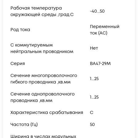
Рабочая температура
-40...50
окружающей среды ,град.C
Переменный
Род тока
ток (AC)
С коммутируемым
Нет
нейтральным проводником
Серия
ВА47-29M
Сечение многопроволочного
1...25
гибкого проводника ,кв.мм
Сечение однопроволочного
1...25
проводника ,кв.мм
Характеристика срабатывания
C
Частота (Гц)
50
Ширина в числах модульных