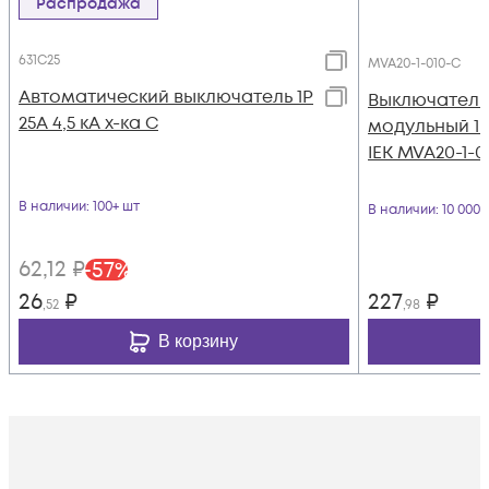
Распродажа
631C25
MVA20-1-010-C
Автоматический выключатель 1Р
Выключатель
25А 4,5 кА х-ка С
модульный 1п 
IEK MVA20-1-0
В наличии
: 100+ шт
В наличии
: 10 000
62
,12
₽
-
57
%
26
₽
227
₽
,52
,98
В корзину