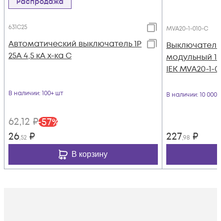
Распродажа
631C25
MVA20-1-010-C
Автоматический выключатель 1Р
Выключатель
25А 4,5 кА х-ка С
модульный 1п 
IEK MVA20-1-0
В наличии
: 100+ шт
В наличии
: 10 000
62
,12
₽
-
57
%
26
₽
227
₽
,52
,98
В корзину