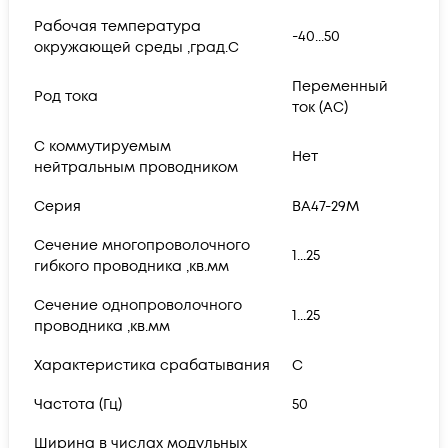
Рабочая температура
-40...50
окружающей среды ,град.C
Переменный
Род тока
ток (AC)
С коммутируемым
Нет
нейтральным проводником
Серия
ВА47-29M
Сечение многопроволочного
1...25
гибкого проводника ,кв.мм
Сечение однопроволочного
1...25
проводника ,кв.мм
Характеристика срабатывания
C
Частота (Гц)
50
Ширина в числах модульных