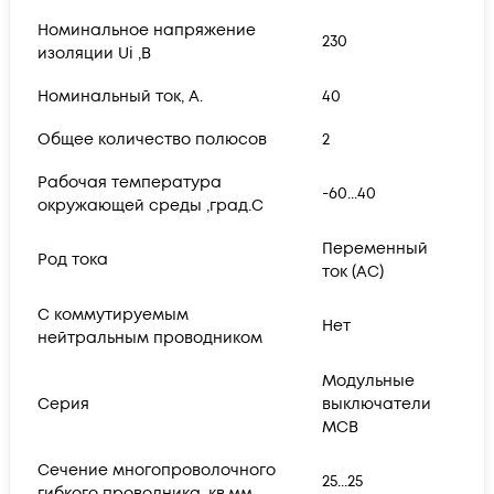
Номинальное напряжение
230
изоляции Ui ,В
Номинальный ток, А.
40
Общее количество полюсов
2
Рабочая температура
-60...40
окружающей среды ,град.C
Переменный
Род тока
ток (AC)
С коммутируемым
Нет
нейтральным проводником
Модульные
Серия
выключатели
MCB
Сечение многопроволочного
25...25
гибкого проводника ,кв.мм