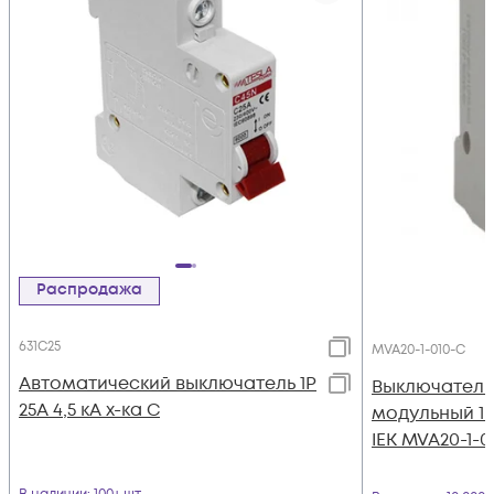
Распродажа
631C25
MVA20-1-010-C
Автоматический выключатель 1Р
Выключатель
25А 4,5 кА х-ка С
модульный 1п 
IEK MVA20-1-0