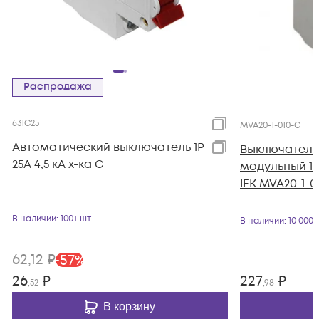
Распродажа
631C25
MVA20-1-010-C
Автоматический выключатель 1Р
Выключатель
25А 4,5 кА х-ка С
модульный 1п 
IEK MVA20-1-0
В наличии
: 100+ шт
В наличии
: 10 000
62
,12
₽
-
57
%
26
₽
227
₽
,52
,98
В корзину