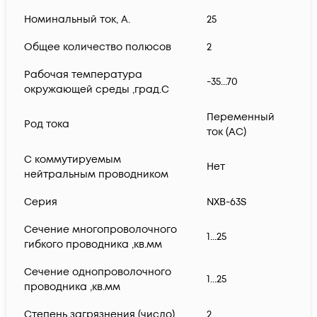
Номинальный ток, А.
25
Общее количество полюсов
2
Рабочая температура
-35...70
окружающей среды ,град.C
Переменный
Род тока
ток (AC)
С коммутируемым
Нет
нейтральным проводником
Серия
NXB-63S
Сечение многопроволочного
1...25
гибкого проводника ,кв.мм
Сечение однопроволочного
1...25
проводника ,кв.мм
Степень загрязнения (число)
2