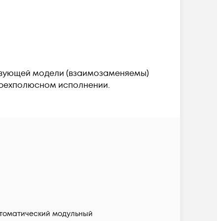
ствующей модели (взаимозаменяемы)
тырехполюсном исполнении.
томатический модульный