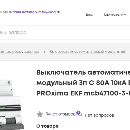
57-11
Онлайн чат
shop-msk@nag.ru
Блог
Покупателям
Способы опла
Документы
Политика рабо
льтное оборудование
Выключатель автоматический модульный
Условия доста
Гарантийное о
Выключатель автоматич
Возврат товар
модульный 3п C 80А 10кА 
Вопросы и отв
PROxima EKF mcb47100-3-
База знаний
Конфигуратор
0
Нет отзывов
Нет вопросов
О товаре