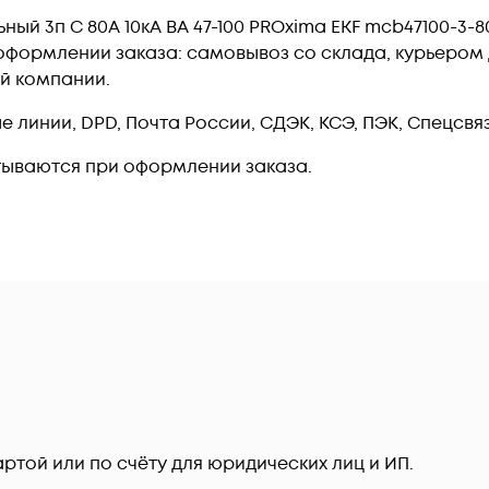
й 3п C 80А 10кА ВА 47-100 PROxima EKF mcb47100-3-8
формлении заказа: самовывоз со склада, курьером д
ой компании.
линии, DPD, Почта России, СДЭК, КСЭ, ПЭК, Спецсвязь
тываются при оформлении заказа.
ртой или по счёту для юридических лиц и ИП.