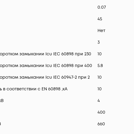
0.07
45
Нет
3
ротком замыкании Icu IEC 60898 при 230
10
ротком замыкании Icu IEC 60898 при 400
5.8
ротком замыкании Icu IEC 60947-2 при 2
10
 соответствии с EN 60898 ,кА
10
кВ
4
400
В
660