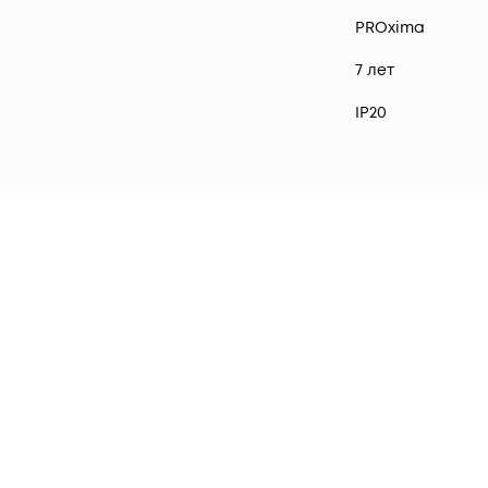
PROxima
7 лет
IP20