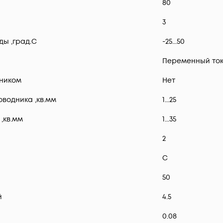
80
3
ы ,град.C
-25...50
Переменный ток
ником
Нет
водника ,кв.мм
1...25
,кв.мм
1...35
2
C
50
й
4.5
0.08