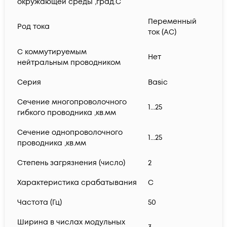
окружающей среды ,град.C
Переменный
Род тока
ток (AC)
С коммутируемым
Нет
нейтральным проводником
Серия
Basic
Сечение многопроволочного
1...25
гибкого проводника ,кв.мм
Сечение однопроволочного
1...25
проводника ,кв.мм
Степень загрязнения (число)
2
Характеристика срабатывания
C
Частота (Гц)
50
Ширина в числах модульных