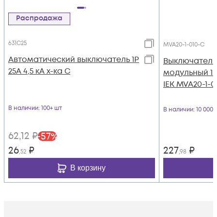
Распродажа
631C25
MVA20-1-010-C
Автоматический выключатель 1Р
Выключатель
25А 4,5 кА х-ка С
модульный 1п 
IEK MVA20-1-0
В наличии
: 100+ шт
В наличии
: 10 000
62
,12
₽
-
57
%
26
₽
227
₽
,52
,98
В корзину