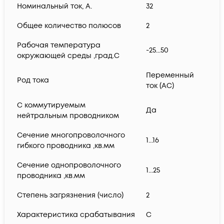
Номинальный ток, А.
32
Общее количество полюсов
2
Рабочая температура
-25...50
окружающей среды ,град.C
Переменный
Род тока
ток (AC)
С коммутируемым
Да
нейтральным проводником
Сечение многопроволочного
1...16
гибкого проводника ,кв.мм
Сечение однопроволочного
1...25
проводника ,кв.мм
Степень загрязнения (число)
2
Характеристика срабатывания
C