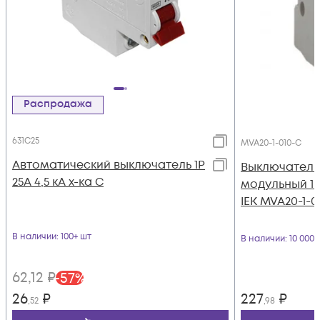
Распродажа
631C25
MVA20-1-010-C
Автоматический выключатель 1Р
Выключатель
25А 4,5 кА х-ка С
модульный 1п 
IEK MVA20-1-0
В наличии
: 100+ шт
В наличии
: 10 000
62
,12
₽
-
57
%
26
₽
227
₽
,52
,98