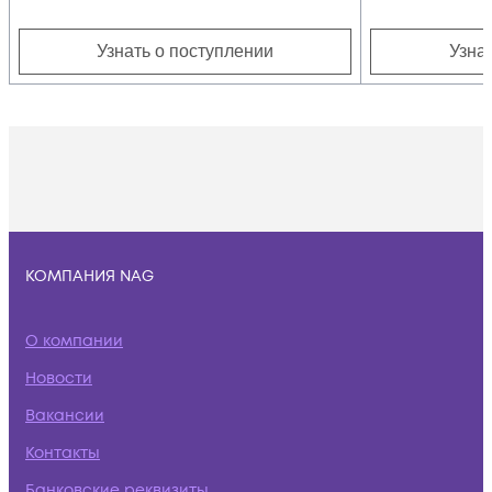
Узнать о поступлении
Узна
КОМПАНИЯ NAG
О компании
Новости
Вакансии
Контакты
Банковские реквизиты