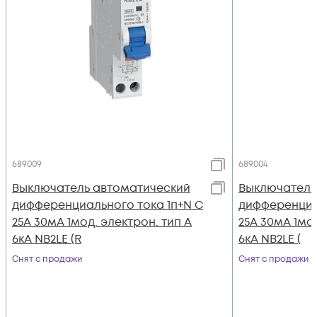
689009
689004
Выключатель автоматический
Выключатель
дифференциального тока 1п+N C
дифференциа
25А 30мА 1мод. электрон. тип A
25А 30мА 1мо
6кА NB2LE (R
6кА NB2LE (
Снят с продажи
Снят с продажи