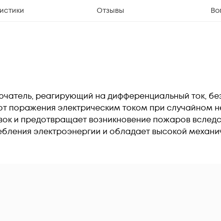
истики
Отзывы
Во
атель, реагирующий на дифференциальный ток, без
 от поражения электрическим током при случайном 
ок и предотвращает возникновение пожаров вследст
ебления электроэнергии и обладает высокой механи