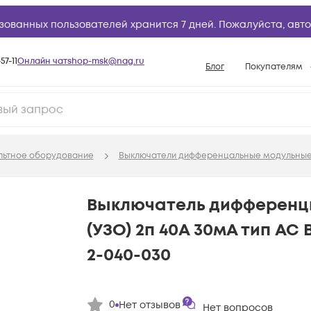
зованных пользователей хранится 7 дней. Пожалуйста,
авто
57-11
Онлайн чат
shop-msk@nag.ru
Блог
Покупателям
Способы опла
Документы
Политика рабо
льтное оборудование
Выключатели дифференцальные модульны
Условия доста
Гарантийное о
Выключатель дифференц
Возврат товар
(УЗО) 2п 40А 30мА тип AC 
Вопросы и отв
2-040-030
База знаний
Конфигуратор
0
Нет отзывов
Нет вопросов