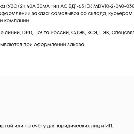
(УЗО) 2п 40А 30мА тип AC ВД1-63 IEK MDV10-2-040-030
формлении заказа: самовывоз со склада, курьером д
ой компании.
линии, DPD, Почта России, СДЭК, КСЭ, ПЭК, Спецсвязь
тываются при оформлении заказа.
ртой или по счёту для юридических лиц и ИП.