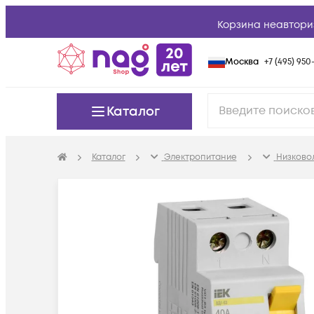
Корзина неавтори
Москва
+7 (495) 950-
Каталог
Каталог
Электропитание
Низково