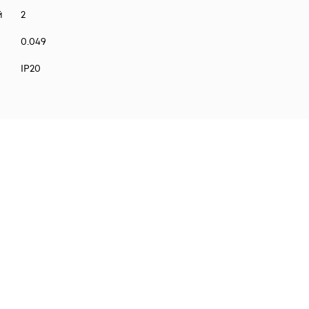
й
2
0.049
IP20