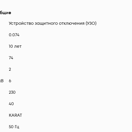
бщие
Устройство защитного отключения (УЗО)
0.074
10 лет
74
2
кВ
6
230
40
KARAT
50 Гц