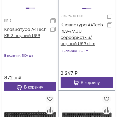
KLS-7MUU USB
KR-3
Клавиатура A4Tech
Клавиатура A4Tech
KLS-7MUU
KR-3 черный USB
серебристый/
черный USB slim
Multimedia
В наличии
: 10+ шт
В наличии
: 100+ шт
2 247
₽
872
₽
,58
В корзину
В корзину