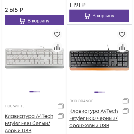
1 191
₽
2 615
₽
В корзину
В корзину
FK10 ORANGE
FK10 WHITE
Клавиатура A4Tech
Клавиатура A4Tech
Fstyler FK10 черный/
Fstyler FK10 белый/
оранжевый USB
серый USB