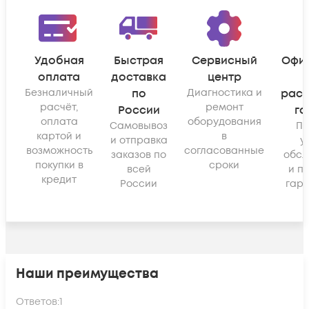
Удобная
Быстрая
Сервисный
Офи
оплата
доставка
центр
Безналичный
по
Диагностика и
рас
расчёт,
ремонт
России
га
оплата
оборудования
Самовывоз
По
картой и
в
и отправка
у
возможность
согласованные
заказов по
обсл
покупки в
сроки
всей
и п
кредит
России
гара
Наши преимущества
Ответов:
1