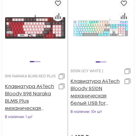
S510N (ICY WHITE )
S98 NARAKA BLMS RED PLUS
Клавиатура A4Tech
Клавиатура A4Tech
Bloody S510N
Bloody S98 Naraka
механическая
BLMS Plus
белый USB for
механическая
gamer LED (S510N
В наличии
: 10+ шт
черный/красный
В наличии
: 1 шт
(ICY WHITE ))
USB for gamer LED
(S98 NAR