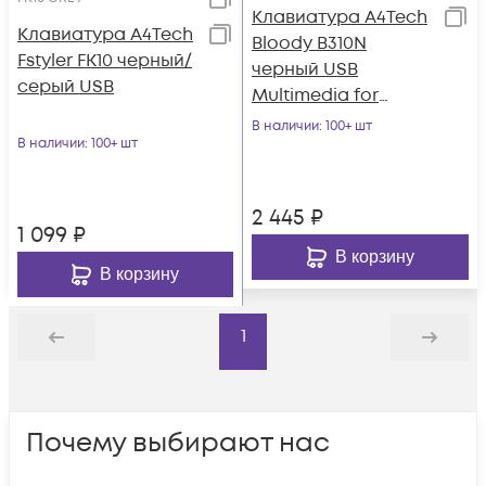
Клавиатура A4Tech
Клавиатура A4Tech
Bloody B310N
Fstyler FK10 черный/
черный USB
серый USB
Multimedia for
gamer LED
В наличии
: 100+ шт
В наличии
: 100+ шт
(подставка для
запястий) (B310N)
2 445
₽
1 099
₽
В корзину
В корзину
1
Назад
Дальше
Почему выбирают нас