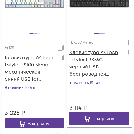
FBX55C A4Tech
FS100
Клавиатура A4Tech
Клавиатура A4Tech
Fstyler FBX55C
Fstyler FS100 Neon
черный USB
механическая
беспроводная
синий USB for
BT/Radio slim
В наличии
: 10+ шт
gamer LED (FS100)
В наличии
: 100+ шт
Multimedia (FBX55C)
3 114
₽
3 025
₽
В корзину
В корзину