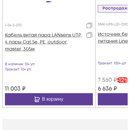
Распродаж
SNR-UPS-LID-1200
1-04-5-2151
Источник бе
Кабель витая пара LANsens UTP,
питания Line-
4 пары Cat.5e, PE, outdoor,
master, 305м
Транзит
: 100+ шт
В наличии
: 10+ уп
Транзит
: 10+ уп
7 560
₽
-
12
%
11 003
₽
6 636
₽
В корзину