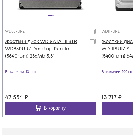
WD85PURZ
WD11PURZ
Жесткий диск WD SATA-III 8TB
Жесткий диск 
WD85PURZ Desktop Purple
WD11PURZ Surv
(5640rpm) 256Mb 3.5"
(5400rpm) 64M
В наличии
: 10+ шт
В наличии
: 100+ шт
47 554
₽
13 717
₽
В корзину