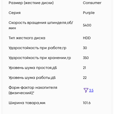
Размер (жесткие диски)
Consumer
Серия
Purple
Скорость вращения шпинделя,об/
5400
мин
Тип жесткого диска
HDD
Ударостойкость при работе,гр
30
Ударостойкость при хранении,гр
350
Уровень шума простоя,дБ
21
Уровень шума работы,дБ
22
Форм-фактор накопителя
3.5
(физический),"
Ширина товара,мм
101.6