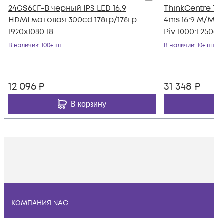
24GS60F-B черный IPS LED 16:9
ThinkCentre T
HDMI матовая 300cd 178гр/178гр
4ms 16:9 M/M
1920x1080 18
Piv 1000:1 250c
В наличии
: 100+ шт
В наличии
: 10+ шт
12 096
₽
31 348
₽
В корзину
КОМПАНИЯ NAG