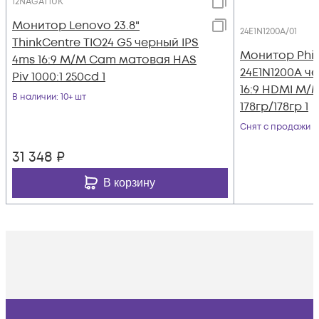
12NAGAT1UK
Монитор Lenovo 23.8"
24E1N1200A/01
ThinkCentre TIO24 G5 черный IPS
Монитор Philip
4ms 16:9 M/M Cam матовая HAS
24E1N1200A че
Piv 1000:1 250cd 1
16:9 HDMI M/
В наличии
: 10+ шт
178гр/178гр 1
Снят с продажи
31 348
₽
В корзину