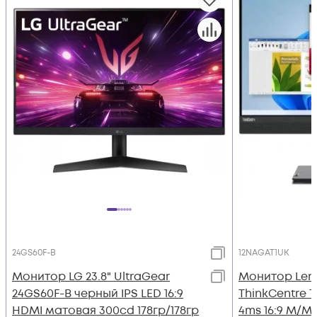
24GS60F-B
12NAGAT1UK
Монитор LG 23.8" UltraGear
Монитор Leno
24GS60F-B черный IPS LED 16:9
ThinkCentre T
HDMI матовая 300cd 178гр/178гр
4ms 16:9 M/M