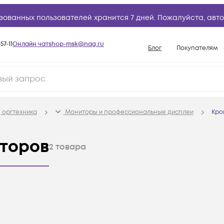
зованных пользователей хранится 7 дней. Пожалуйста,
авто
57-11
Онлайн чат
shop-msk@nag.ru
Блог
Покупателям
Способы опла
Документы
Политика рабо
 оргтехника
Мониторы и профессиональные дисплеи
Кро
Условия доста
Гарантийное о
иторов
2
товара
Возврат товар
Вопросы и отв
База знаний
Конфигуратор