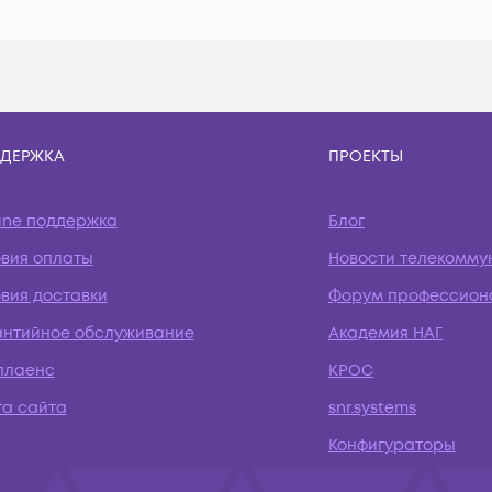
ДЕРЖКА
ПРОЕКТЫ
ine поддержка
Блог
овия оплаты
Новости телекомму
вия доставки
Форум профессион
антийное обслуживание
Академия НАГ
плаенс
КРОС
та сайта
snr.systems
Конфигураторы