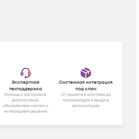
Экспертная
Системная интеграция
техподдержка
под ключ
Помощь с настройкой,
От проекта и монтажа до
диагностикой,
пусконаладки и ввода в
обновлением систем и
эксплуатацию
интеграцией решений