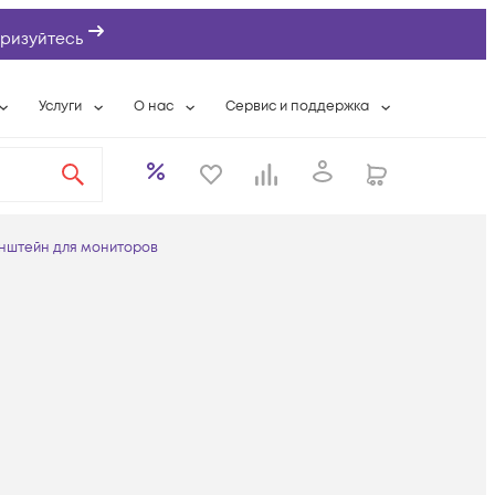
ризуйтесь
Услуги
О нас
Сервис и поддержка
ты
Выкуп сетевого оборудования
О компании
Гарантийное обслуживание
Системная интеграция
Контактная информация
Контакты сервисных центров
ты с физлицами
Wi-Fi «под ключ»
Банковские реквизиты
Сервисные контракты
нштейн для мониторов
вки
Бесплатная намотка оптического кабеля
Аккредитация ИТ
Сервисный центр
бслуживание
Партнеры
Техническая поддержка
а
Вакансии
Условия оказания услуг
еты
Новости
ы