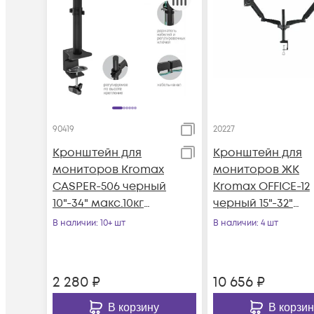
90419
20227
Кронштейн для
Кронштейн для
мониторов Kromax
мониторов ЖК
CASPER-506 черный
Kromax OFFICE-12
10"-34" макс.10кг
черный 15"-32"
настольный
макс.12кг
В наличии
: 10+ шт
В наличии
: 4 шт
поворот и наклон
настольный
поворот и накло
2 280
₽
10 656
₽
В корзину
В корзин