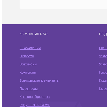
КОМПАНИЯ NAG
ПОД
О компании
On-l
Новости
Усл
Вакансии
Усло
Контакты
Гар
Банковские реквизиты
Ком
Партнеры
Кар
Каталог брендов
Результаты СОУТ