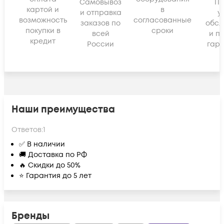
Самовывоз
По
картой и
в
и отправка
у
возможность
согласованные
заказов по
обсл
покупки в
сроки
всей
и п
кредит
России
гара
Наши преимущества
Ответов:
1
✅ В наличии
🚚 Доставка по РФ
🔥 Скидки до 50%
⭐ Гарантия до 5 лет
Бренды