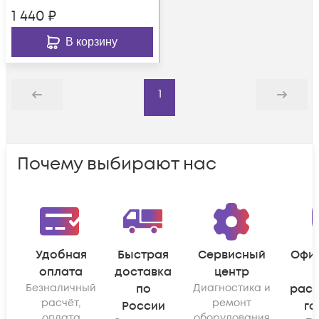
1 440
₽
В корзину
1
Назад
Дальше
Почему выбирают нас
Удобная
Быстрая
Сервисный
Офи
оплата
доставка
центр
Безналичный
по
Диагностика и
рас
расчёт,
ремонт
России
га
оплата
оборудования