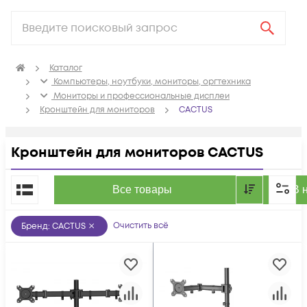
Каталог
Компьютеры, ноутбуки, мониторы, оргтехника
Мониторы и профессиональные дисплеи
Кронштейн для мониторов
CACTUS
Кронштейн для мониторов CACTUS
По популярности
Все товары
В 
Очистить всё
Бренд
:
CACTUS