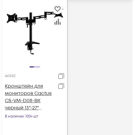
441652
Кронштейн для
мониторов Cactus
CS-VM-D08-BK
черный 13"-27"
макс.8кг
В наличии
: 100+ шт
настольный
поворот и наклон