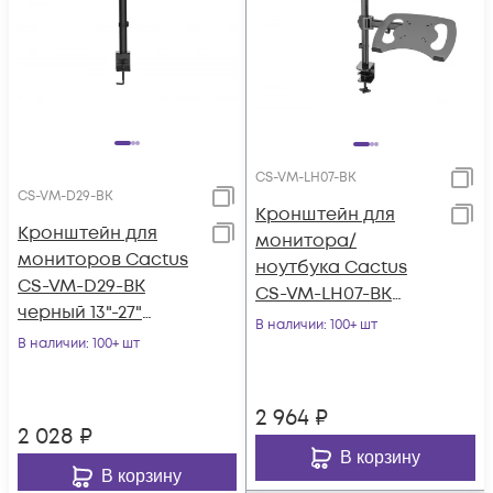
CS-VM-LH07-BK
CS-VM-D29-BK
Кронштейн для
Кронштейн для
монитора/
мониторов Cactus
ноутбука Cactus
CS-VM-D29-BK
CS-VM-LH07-BK
черный 13"-27"
черный 13"-27"
В наличии
: 100+ шт
макс.10кг
В наличии
: 100+ шт
макс.8кг
настольный
настольный
поворот и наклон
поворот и на
2 964
₽
2 028
₽
В корзину
В корзину