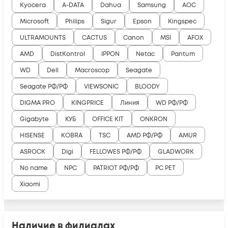
Kyocera
A-DATA
Dahua
Samsung
AOC
Microsoft
Philips
Sigur
Epson
Kingspec
ULTRAMOUNTS
CACTUS
Canon
MSI
AFOX
AMD
DistKontrol
IPPON
Netac
Pantum
WD
Dell
Macroscop
Seagate
Seagate РФ/РФ
VIEWSONIC
BLOODY
DIGMA PRO
KINGPRICE
Линия
WD РФ/РФ
Gigabyte
КУБ
OFFICE KIT
ONKRON
HISENSE
KOBRA
TSC
AMD РФ/РФ
AMUR
ASROCK
Digi
FELLOWES РФ/РФ
GLADWORK
No name
NPC
PATRIOT РФ/РФ
PC PET
Xiaomi
Наличие в филиалах