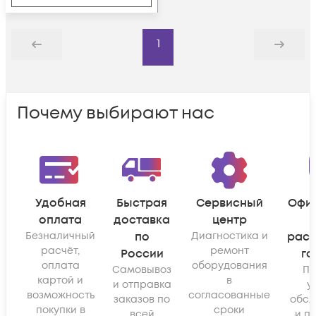
1
Назад
Дальше
Почему выбирают нас
Удобная
Быстрая
Сервисный
Офи
оплата
доставка
центр
Безналичный
по
Диагностика и
рас
расчёт,
ремонт
России
га
оплата
оборудования
Самовывоз
По
картой и
в
и отправка
у
возможность
согласованные
заказов по
обсл
покупки в
сроки
всей
и п