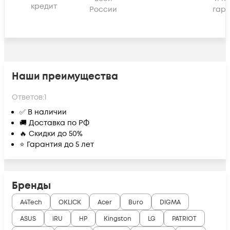
кредит
России
гара
Наши преимущества
Ответов:
1
✅ В наличии
🚚 Доставка по РФ
🔥 Скидки до 50%
⭐ Гарантия до 5 лет
Бренды
A4Tech
OKLICK
Acer
Buro
DIGMA
ASUS
iRU
HP
Kingston
LG
PATRIOT