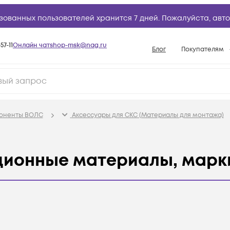
зованных пользователей хранится 7 дней. Пожалуйста,
авто
57-11
Онлайн чат
shop-msk@nag.ru
Блог
Покупателям
Способы опла
Документы
Политика рабо
поненты ВОЛС
Аксессуары для СКС (Материалы для монтажа)
Условия доста
Гарантийное о
ционные материалы, марк
Возврат товар
Вопросы и отв
База знаний
Конфигуратор