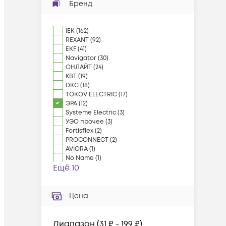
Бренд
IEK
(
162
)
REXANT
(
92
)
EKF
(
41
)
Navigator
(
30
)
ОНЛАЙТ
(
24
)
КВТ
(
19
)
DKC
(
18
)
TOKOV ELECTRIC
(
17
)
ЭРА
(
12
)
Systeme Electric
(
3
)
УЭО прочее
(
3
)
Fortisflex
(
2
)
PROCONNECT
(
2
)
AVIORA
(
1
)
No Name
(
1
)
Ещё 10
Цена
Диапазон
(
31 ₽ - 199 ₽
)