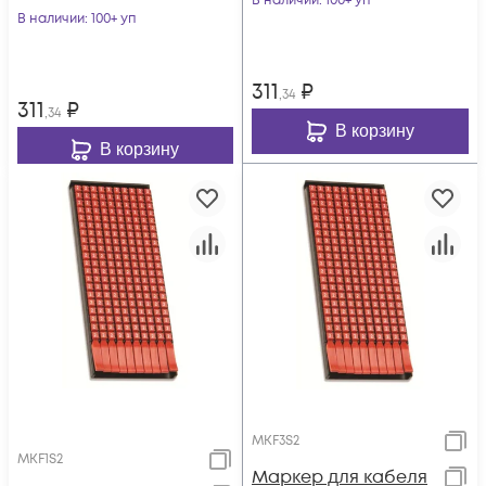
В наличии
: 100+ уп
В наличии
: 100+ уп
311
₽
,34
311
₽
,34
В корзину
В корзину
MKF3S2
MKF1S2
Маркер для кабеля