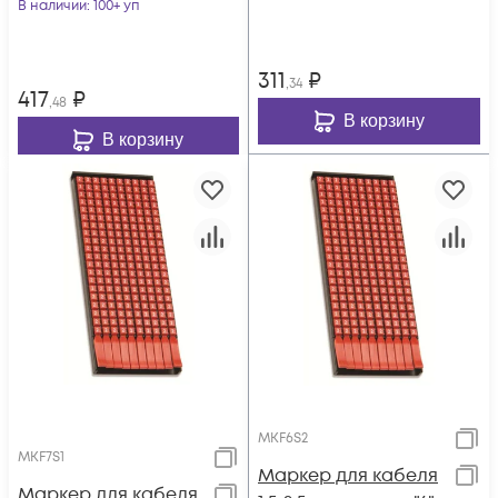
В наличии
: 100+ уп
311
₽
,34
417
₽
,48
В корзину
В корзину
MKF6S2
MKF7S1
Маркер для кабеля
Маркер для кабеля