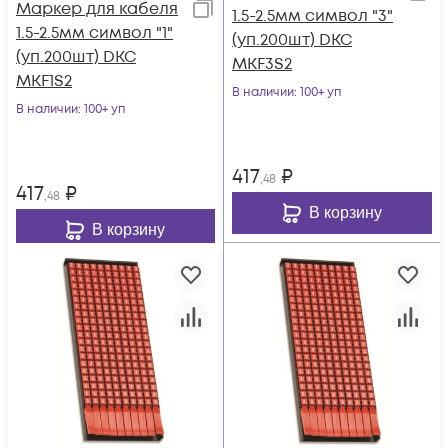
Маркер для кабеля
1.5-2.5мм символ "3"
1.5-2.5мм символ "1"
(уп.200шт) DKC
(уп.200шт) DKC
MKF3S2
MKF1S2
В наличии
: 100+ уп
В наличии
: 100+ уп
417
₽
,48
417
₽
,48
В корзину
В корзину