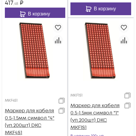
417
₽
,48
В корзину
В корзину
MKF1S1
MKF4S1
Маркер для кабеля
Маркер для кабеля
0.5-1.5мм символ "1"
0.5-1.5мм символ "4"
(уп.200шт) DKC
(уп.200шт) DKC
MKF1S1
MKF4S1