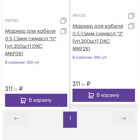
MKF2S1
MKF0S1
Маркер для кабеля
Маркер для кабеля
0.5-1.5мм символ "2"
0.5-1.5мм символ "0"
(уп.200шт) DKC
(уп.200шт) DKC
MKF2S1
MKF0S1
В наличии
: 100+ уп
В наличии
: 100+ уп
311
₽
,34
311
₽
,34
В корзину
В корзину
1
Назад
Дальше