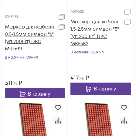
MKF5S2
MKF6S1
Маркер для кабеля
Маркер для кабеля
1.5-2.5мм символ "5"
0.5-1.5мм символ "6"
(уп.200шт) DKC
(уп.200шт) DKC
MKF5S2
MKF6S1
В наличии
: 100+ уп
В наличии
: 100+ уп
417
₽
,48
311
₽
,34
В корзину
В корзину