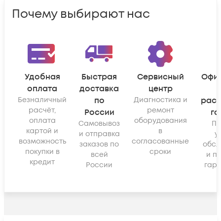
Почему выбирают нас
Удобная
Быстрая
Сервисный
Офи
оплата
доставка
центр
Безналичный
по
Диагностика и
рас
расчёт,
ремонт
России
га
оплата
оборудования
Самовывоз
По
картой и
в
и отправка
у
возможность
согласованные
заказов по
обсл
покупки в
сроки
всей
и п
кредит
России
гара