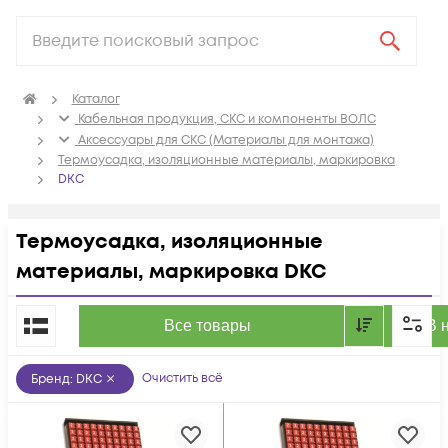
Каталог
Кабельная продукция, СКС и компоненты ВОЛС
Аксессуары для СКС (Материалы для монтажа)
Термоусадка, изоляционные материалы, маркировка
DKC
Термоусадка, изоляционные
материалы, маркировка DKC
По популярности
Все товары
В 
Очистить всё
Бренд
:
DKC