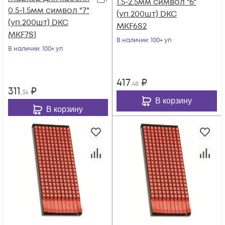
1.5-2.5мм символ "6"
0.5-1.5мм символ "7"
(уп.200шт) DKC
(уп.200шт) DKC
MKF6S2
MKF7S1
В наличии
: 100+ уп
В наличии
: 100+ уп
417
₽
,48
311
₽
,34
В корзину
В корзину