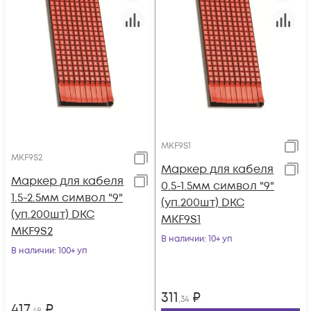
MKF9S1
MKF9S2
Маркер для кабеля
Маркер для кабеля
0.5-1.5мм символ "9"
1.5-2.5мм символ "9"
(уп.200шт) DKC
(уп.200шт) DKC
MKF9S1
MKF9S2
В наличии
: 10+ уп
В наличии
: 100+ уп
311
₽
,34
417
₽