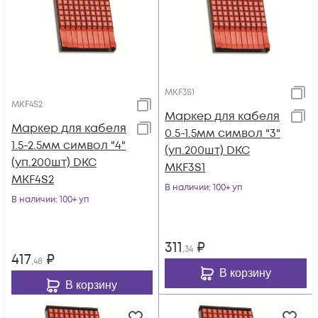
MKF3S1
MKF4S2
Маркер для кабеля
Маркер для кабеля
0.5-1.5мм символ "3"
1.5-2.5мм символ "4"
(уп.200шт) DKC
(уп.200шт) DKC
MKF3S1
MKF4S2
В наличии
: 100+ уп
В наличии
: 100+ уп
311
₽
,34
417
₽
,48
В корзину
В корзину