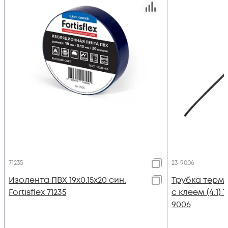
71235
23-9006
Изолента ПВХ 19х0.15x20 син.
Трубка термо
Fortisflex 71235
с клеем (4:1) 
9006