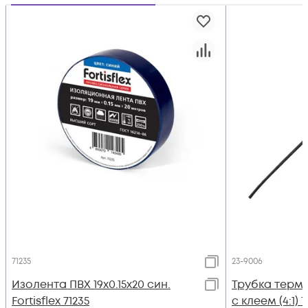
71235
23-9006
Изолента ПВХ 19х0.15x20 син.
Трубка термо
Fortisflex 71235
с клеем (4:1) 