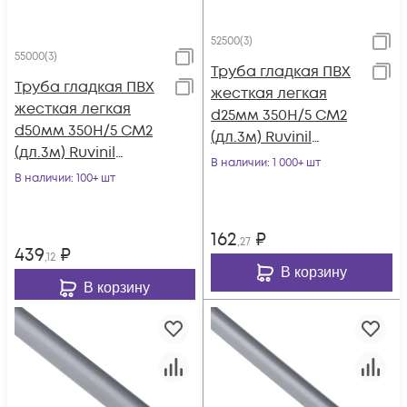
52500(3)
55000(3)
Труба гладкая ПВХ
Труба гладкая ПВХ
жесткая легкая
жесткая легкая
d25мм 350Н/5 СМ2
d50мм 350Н/5 СМ2
(дл.3м) Ruvinil
(дл.3м) Ruvinil
52500(3)
В наличии
: 1 000+ шт
55000(3)
В наличии
: 100+ шт
162
₽
,27
439
₽
,12
В корзину
В корзину