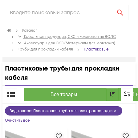
Каталог
Кабельная продукция, СКС и компоненты ВОЛС
Аксессуары для СКС (Материалы для монтажа)
Трубы для прокладки кабеля
Пластиковые
Пластиковые трубы для прокладки
кабеля
По популярности
Все товары
В 
Вид товара
:
Пластиковая труба для электропроводки
Очистить всё