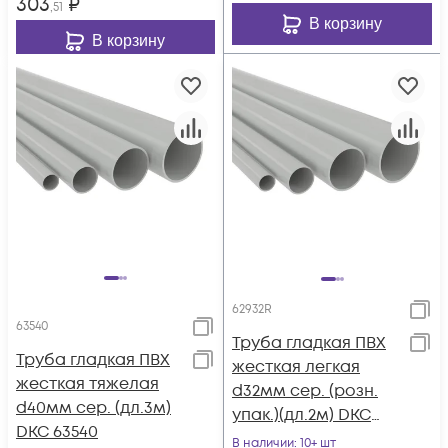
303
₽
,51
В корзину
В корзину
62932R
63540
Труба гладкая ПВХ
Труба гладкая ПВХ
жесткая легкая
жесткая тяжелая
d32мм сер. (розн.
d40мм сер. (дл.3м)
упак.)(дл.2м) DKC
DKC 63540
62932R
В наличии
: 10+ шт