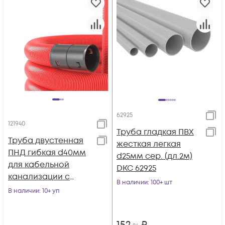
62925
121940
Труба гладкая ПВХ
Труба двустенная
жесткая легкая
ПНД гибкая d40мм
d25мм сер. (дл.2м)
для кабельной
DKC 62925
канализации с
В наличии
: 100+ шт
протяжкой SN18
В наличии
: 10+ уп
500Н красн. (уп.50м)
DK