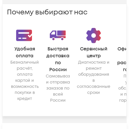
Почему выбирают нас
Удобная
Быстрая
Сервисный
Офи
оплата
доставка
центр
Безналичный
по
Диагностика и
рас
расчёт,
ремонт
России
га
оплата
оборудования
Самовывоз
По
картой и
в
и отправка
у
возможность
согласованные
заказов по
обсл
покупки в
сроки
всей
и п
кредит
России
гара