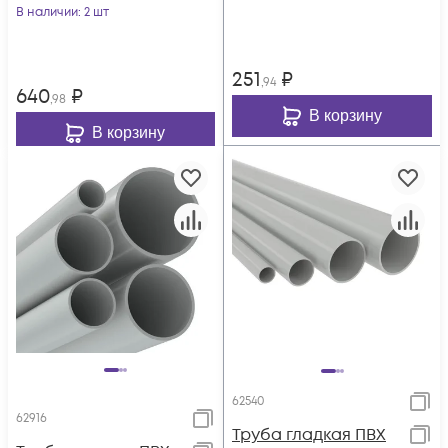
В наличии
: 2 шт
251
₽
,94
640
₽
,98
В корзину
В корзину
62540
62916
Труба гладкая ПВХ