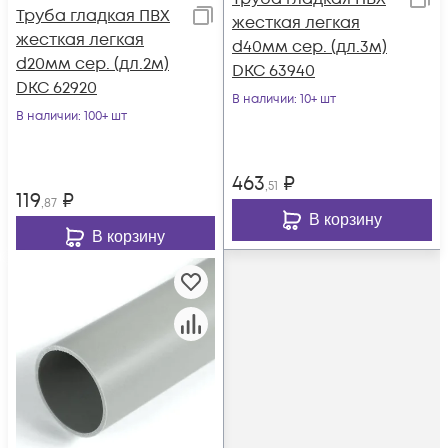
Труба гладкая ПВХ
жесткая легкая
жесткая легкая
d40мм сер. (дл.3м)
d20мм сер. (дл.2м)
DKC 63940
DKC 62920
В наличии
: 10+ шт
В наличии
: 100+ шт
463
₽
,51
119
₽
,87
В корзину
В корзину