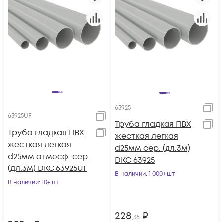
63925
63925UF
Труба гладкая ПВХ
Труба гладкая ПВХ
жесткая легкая
жесткая легкая
d25мм сер. (дл.3м)
d25мм атмосф. сер.
DKC 63925
(дл.3м) DKC 63925UF
В наличии
: 1 000+ шт
В наличии
: 10+ шт
228
₽
,36