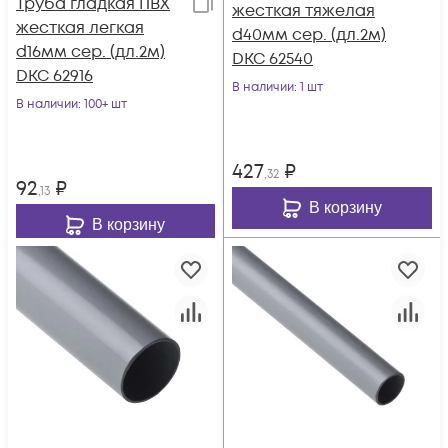
Труба гладкая ПВХ
жесткая тяжелая
жесткая легкая
d40мм сер. (дл.2м)
d16мм сер. (дл.2м)
DKC 62540
DKC 62916
В наличии
: 1 шт
В наличии
: 100+ шт
427
₽
,32
92
₽
,13
В корзину
В корзину