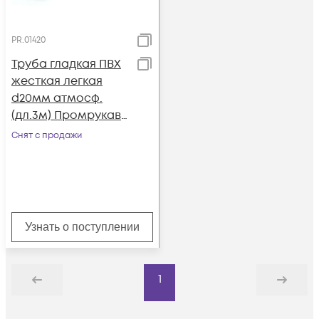
PR.01420
Труба гладкая ПВХ
жесткая легкая
d20мм атмосф.
(дл.3м) Промрукав
PR.01420
Снят с продажи
Узнать о поступлении
1
Назад
Дальше