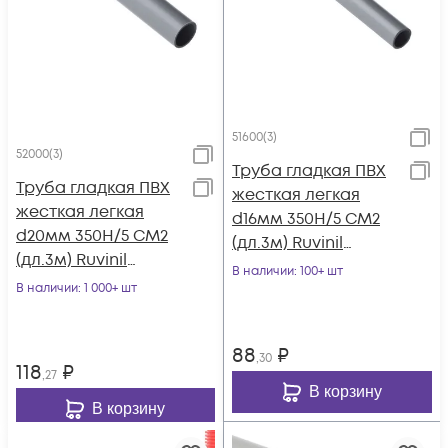
51600(3)
52000(3)
Труба гладкая ПВХ
Труба гладкая ПВХ
жесткая легкая
жесткая легкая
d16мм 350Н/5 СМ2
d20мм 350Н/5 СМ2
(дл.3м) Ruvinil
(дл.3м) Ruvinil
51600(3)
В наличии
: 100+ шт
52000(3)
В наличии
: 1 000+ шт
88
₽
,30
118
₽
,27
В корзину
В корзину