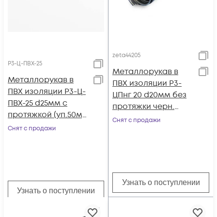
zeta44205
Р3-Ц-ПВХ-25
Металлорукав в
Металлорукав в
ПВХ изоляции Р3-
ПВХ изоляции Р3-Ц-
ЦПнг 20 d20мм без
ПВХ-25 d25мм с
протяжки черн.
протяжкой (уп.50м)
(уп.50м)
Снят с продажи
Ruvinil Р3-Ц-ПВХ-25
Снят с продажи
ГОФРОМАТИК/
ЗЭТАРУС zeta4420
Узнать о поступлении
Узнать о поступлении