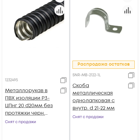
Распродажа остатков
SNR-MB-2122-1L
1232495
Скоба
Металлорукав в
металлическая
ПВХ изоляции Р3-
однолапковая с
ЦПнг 20 d20мм без
внутр. d 21-22 мм
протяжки черн.
Снят с продажи
(уп.50м) ЗЭТАРУС
Снят с продажи
zeta44205