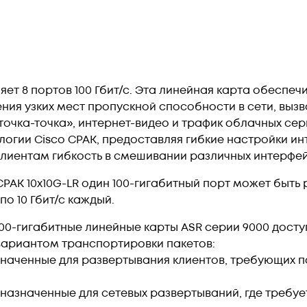
яет 8 портов 100 Гбит/с. Эта линейная карта обеспе
ния узких мест пропускной способности в сети, вы
 «точка-точка», интернет-видео и трафик облачных сер
ологии Cisco CPAK, предоставляя гибкие настройки 
дает клиентам гибкость в смешивании различных интерф
PAK 10x10G-LR один 100-гигабитный порт может быть
по 10 Гбит/с каждый.
100-гигабитные линейные карты ASR серии 9000 дос
ариантом транспортировки пакетов:
дназначенные для развертывания клиентов, требующи
предназначенные для сетевых развертываний, где треб