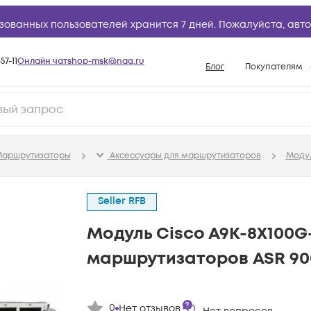
зованных пользователей хранится 7 дней. Пожалуйста,
авто
57-11
Онлайн чат
shop-msk@nag.ru
Блог
Покупателям
Способы опла
Документы
Политика рабо
аршрутизаторы
Аксессуары для маршрутизаторов
Моду
Условия доста
Гарантийное о
Seller RFB
Возврат товар
Модуль Cisco A9K-8X100G
Вопросы и отв
маршрутизаторов ASR 90
База знаний
Конфигуратор
0
Нет отзывов