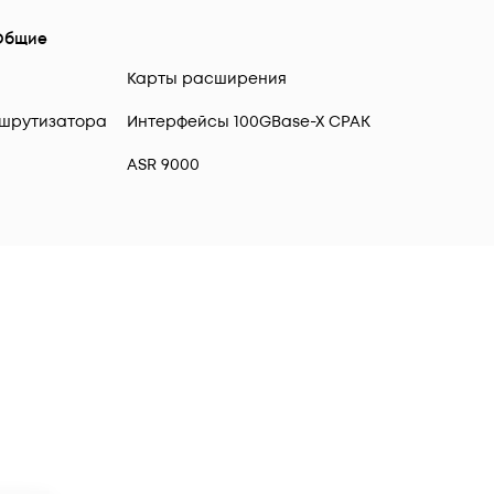
Общие
Карты расширения
шрутизатора
Интерфейсы 100GBase-X CPAK
ASR 9000