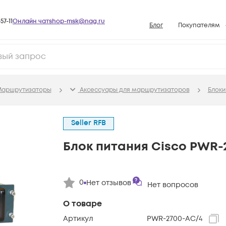
57-11
Онлайн чат
shop-msk@nag.ru
Блог
Покупателям
Способы опла
Документы
Политика рабо
аршрутизаторы
Аксессуары для маршрутизаторов
Блоки
Условия доста
Гарантийное о
Seller RFB
Возврат товар
Блок питания Cisco PWR-
Вопросы и отв
База знаний
Конфигуратор
0
Нет отзывов
Нет вопросов
О товаре
Артикул
PWR-2700-AC/4