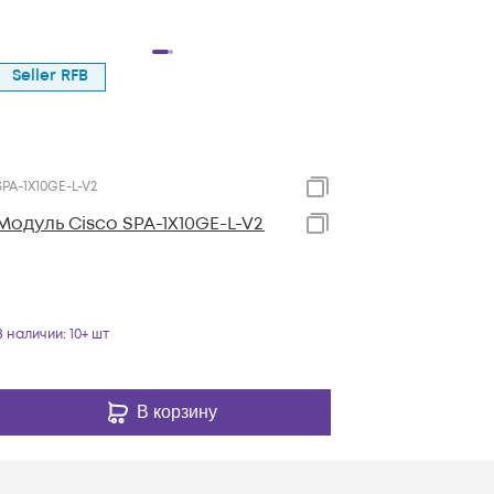
Seller RFB
SPA-1X10GE-L-V2
Модуль Cisco SPA-1X10GE-L-V2
В наличии
: 10+ шт
В корзину