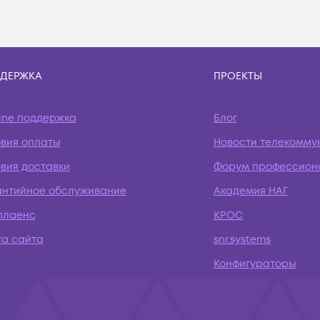
ДЕРЖКА
ПРОЕКТЫ
ine поддержка
Блог
овия оплаты
Новости телекомму
вия доставки
Форум профессион
антийное обслуживание
Академия НАГ
плаенс
КРОС
та сайта
snr.systems
Конфигураторы