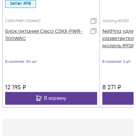
Seller RFB
C3KX-PWR-1100WAC
netping R912R1
Блок питания Cisco C3KX-PWR-
NetPing удли
1100WAC
разветвитель 
модель R912R
В наличии
: 10+ шт
В наличии
: 2 шт
12 195
₽
8 271
₽
В корзину