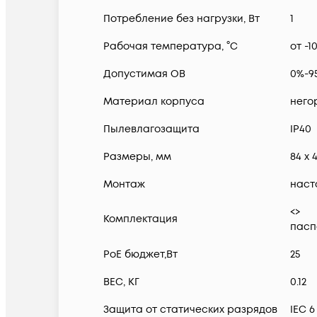
Потребление без нагрузки, Вт
1
Рабочая температура, °C
от -1
Допустимая ОВ
0%-9
Материал корпуса
него
Пылевлагозащита
IP40
Размеры, мм
84 x 
Монтаж
наст
<>
Комплектация
пасп
PoE бюджет,Вт
25
ВЕС, КГ
0.12
Защита от статических разрядов
IEC 6