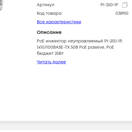
Артикул
PI-250-1P
Код товара
038951
Все характеристики
Описание
PoE инжектор неуправляемый PI-250-1P,
1x10/100BASE-TX 50В PoE passive, PoE
бюджет 25Вт
Читать далее