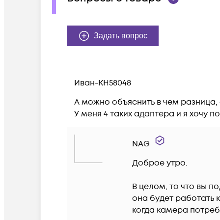
Задать вопрос
Иван-KH58048
А можно объяснить в чем разница, а
У меня 4 таких адаптера и я хочу 
NAG
Доброе утро.

В целом, то что вы 
она будет работать к
когда камера потребл