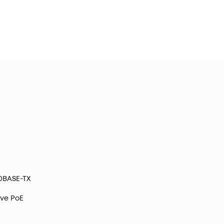
00BASE-TX
ive PoE