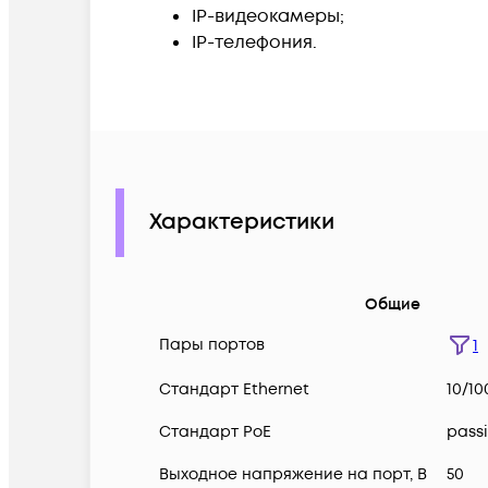
IP-видеокамеры;
IP-телефония.
Характеристики
Общие
Пары портов
1
Стандарт Ethernet
10/1
Стандарт PoE
pass
Выходное напряжение на порт, В
50