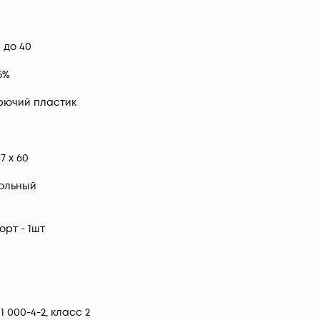
0 до 40
5%
рючий пластик
47 x 60
ольный
орт - 1шт
 1 000-4-2, класс 2