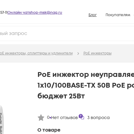
57-11
Онлайн чат
shop-msk@nag.ru
Блог
Покупателям
Способы опла
Документы
Политика рабо
oE инжекторы, сплиттеры и удлинители
PoE инжекторы
Условия доста
Гарантийное о
PoE инжектор неуправляе
Возврат товар
1x10/100BASE-TX 50В PoE p
Вопросы и отв
бюджет 25Вт
База знаний
Конфигуратор
0
Нет отзывов
3
вопроса
О товаре